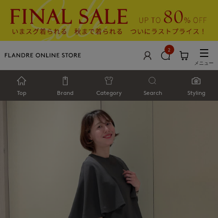
2
メニュー
Top
Brand
Category
Search
Styling