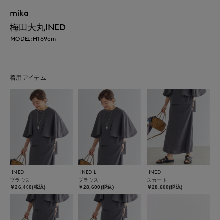
mika
梅田大丸INED
MODEL:H169cm
着用アイテム
INED
INED L
INED
ブラウス
ブラウス
スカート
￥26,400(税込)
￥28,600(税込)
￥28,600(税込)