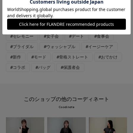
丈と広がりすぎないスカートのバランスで、スタイルアップも叶
うコーディネートです。
#スカート
#ブラウス
#セットアップ
#セレモニー
#女子会
#デート
#食事会
#ブライダル
#ウォッシャブル
#イージーケア
#新作
#モード
#骨格ストレート
#おでかけ
#コラボ
#バッグ
#保護者会
このショップの他のコーディネート
Coodinate