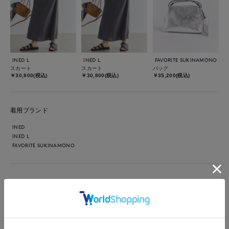
INED L
INED L
FAVORITE SUKINAMONO
スカート
スカート
バッグ
￥30,800(税込)
￥30,800(税込)
￥35,200(税込)
着用ブランド
INED
INED L
FAVORITE SUKINAMONO
【着用サイズ/カラー】 ブラウス・スカート：9号/チャコールグ
レー 二の腕をさりげなくカバーしてくれるケープ風デザインが
ポイント。 肩まわりに動きが出ることで、気になる部分を自然
にカバーしながらすっきりと見せてくれます。 トップスの短め