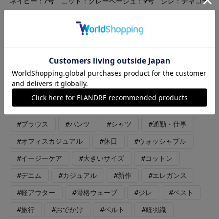
ネイビー：7号 ニット：グレーベージュ：9号 ジレ：チャコー
ルグレー：9号 三尋木さんコラボパンツ。ハイウエストのワイド
シルエットがかっこいい。ウエストのタックでお腹をカバーしつ
つ細見えがかなう。デニムですがきれい目コーデにも使える一
着。いつもより丈は長めでした。清潔感のあるシンプルな白シャ
ツと合わせて。首もとをシャープにかっこよく見せるために胸元
を少しざっくり開けてインナーをチラリとのぞかせてみました。
気温の変化でニットに変えてジレをプラスするだけで冬コーデに
もお使いいただけます。
#ブラウス
#パンツ
#シャツ
#通勤・仕事
#オフィスカジュアル
#休日
#ウォッシャブル
#イージーケア
#大きいサイズ
#コットン
#デニム
#カジュアル
#新作
#エレガンス
#軽アウター
#骨格ウェーブ
#ジレ
#ベスト
#旅行
#おでかけ
#ベルト
#軽羽織