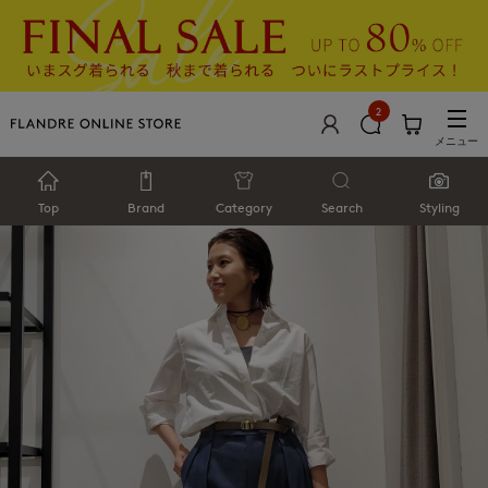
2
メニュー
Top
Brand
Category
Search
Styling