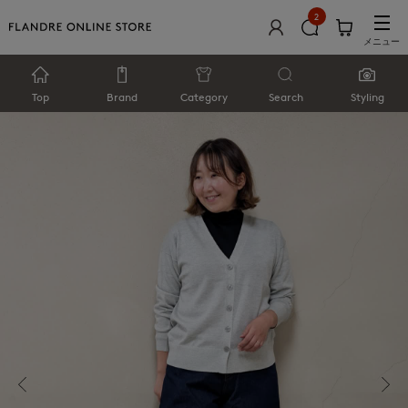
2
メニュー
Top
Brand
Category
Search
Styling