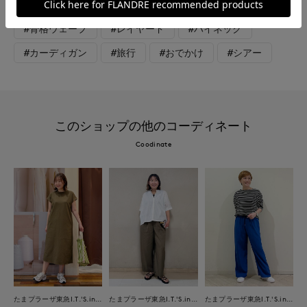
#カジュアル
#マニッシュ
#モード
#骨格ウェーブ
#レイヤード
#ハイネック
#カーディガン
#旅行
#おでかけ
#シアー
このショップの他のコーディネート
Coodinate
たまプラーザ東急I.T.'S.international
たまプラーザ東急I.T.'S.international
たまプラーザ東急I.T.'S.international