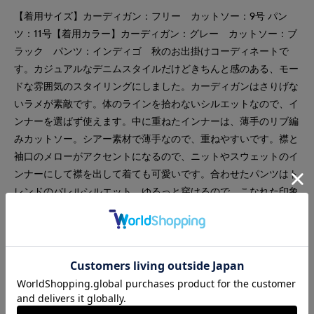
【着用サイズ】カーディガン：フリー カットソー：9号 パン
ツ：11号【着用カラー】カーディガン：グレー カットソー：ブ
ラック パンツ：インディゴ 秋のお出掛けコーディネートで
す。カジュアルなデニムスタイルだけどきちんと感のある、モー
ドな雰囲気のスタイリングにしました。カーディガンはさりげな
いラメが素敵です。体のラインを拾わないシルエットなので、イ
ンナーを選ばず使えます。中に重ねたインナーは、薄手のリブ編
みカットソー。シアー素材で薄手なので、重ねやすいです。襟と
袖口のメローがアクセントになるので、ニットやスウェットのイ
ンナーにして襟を出して着ても可愛いです。合わせたパンツはト
レンドのバレルシルエット。ゆるっと穿けるので、こなれた印象
になります。
#カットソー
#ニット
#パンツ
#リラックス
#休日
#女子会
#ウォッシャブル
#イージーケア
#コットン
#デニム