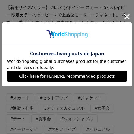
【着用サイズ/カラー】ジレ:7号/ネイビー スカート:5号/ネイビ
ー 限定カラーのツーピースで上品なモードコーディネート。1枚
でも、重ね着しても可愛い異素材ドッキングジレ。サラサラとし
たシワになりにくいの生地なので着心地も◎ カットソーと重ね
着しても大丈夫なピタッとなりすぎないサイズ感です。いつもの
サイズで大丈夫です。スカートはふわっとなりすぎないバルーン
シルエット。広がりすぎないAラインシルエットに見えるのでコ
ーディネートがしやすいなと思いました。ウエストの幅が細めな
ので少しコンパクトサイズに感じます。インをするとピッタリと
なるので余裕が欲しい方は1サイズ大きめでも良いかと思いま
す。
#スカート
#セットアップ
#ジャケット
#通勤・仕事
#オフィスカジュアル
#女子会
#デート
#食事会
#ウォッシャブル
#イージーケア
#大きいサイズ
#カジュアル