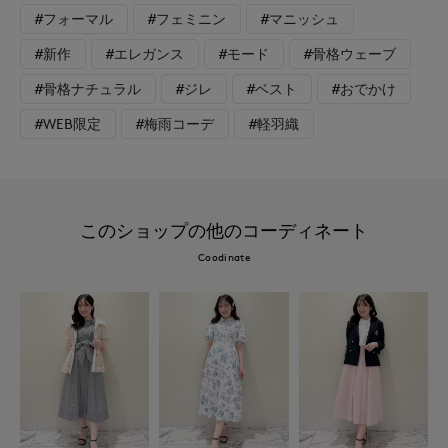
#フォーマル
#フェミニン
#マニッシュ
#新作
#エレガンス
#モード
#骨格ウェーブ
#骨格ナチュラル
#ジレ
#ベスト
#おでかけ
#WEB限定
#梅雨コーデ
#軽羽織
このショップの他のコーディネート
Coodinate