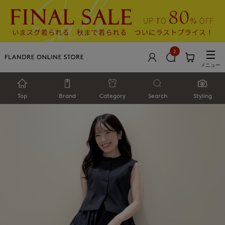
2
メニュー
Top
Brand
Category
Search
Styling