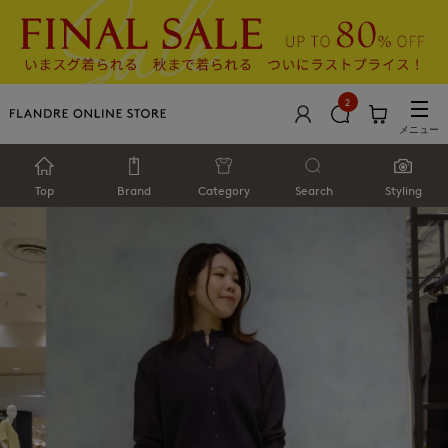
2
メニュー
Top
Brand
Category
Search
Styling