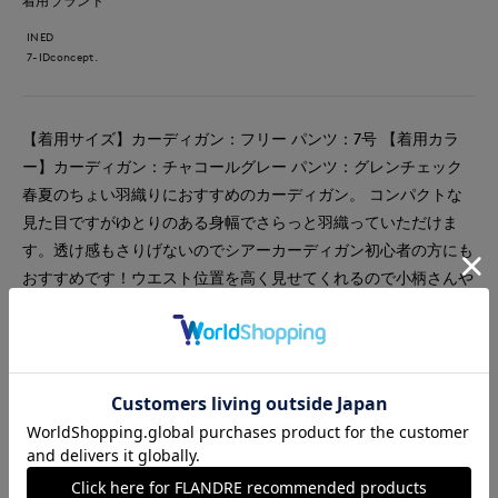
着用ブランド
INED
7-IDconcept.
【着用サイズ】カーディガン：フリー パンツ：7号 【着用カラ
ー】カーディガン：チャコールグレー パンツ：グレンチェック
春夏のちょい羽織りにおすすめのカーディガン。 コンパクトな
見た目ですがゆとりのある身幅でさらっと羽織っていただけま
す。透け感もさりげないのでシアーカーディガン初心者の方にも
おすすめです！ウエスト位置を高く見せてくれるので小柄さんや
骨格ウェーブさんが苦手なワイドパンツ合わせも簡単にスタイル
アップが叶います。
#パンツ
#通勤・仕事
#オフィスカジュアル
#休日
#女子会
#ウォッシャブル
#イージーケア
#大きいサイズ
#フェミニン