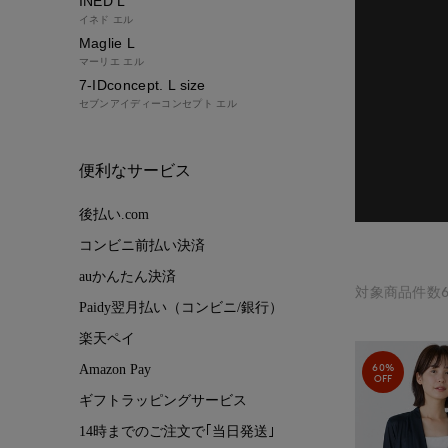
INED L
イネド エル
Maglie L
マーリエ エル
7-IDconcept. L size
セブンアイディーコンセプト エル
便利なサービス
後払い.com
コンビニ前払い決済
auかんたん決済
対象商品件数6
Paidy翌月払い（コンビニ/銀行）
楽天ペイ
60%
Amazon Pay
OFF
ギフトラッピングサービス
14時までのご注文で｢当日発送｣