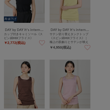
再値下げ
DAY by DAY It's international
DAY by DAY It's international
カップ付きキャミソール《ス
サテン切り替えタンクトップ
ビン綿MIXフライス》
《スビン綿MIXフライス》｜
極上の肌触りとサテンが映え
￥2,772(税込)
る上品インナー
￥4,950(税込)