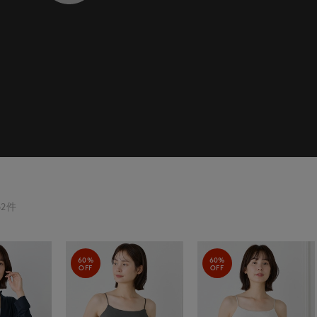
2件
60%
60%
OFF
OFF