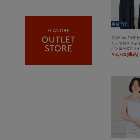
再値下げ
カップ付きキャ
ビン綿MIXフラ
￥2,772(税込)