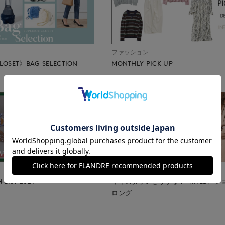
ファッション
LOSET》BAG SELECTION
MONTHLY PICK UP
ファッション
 LIST 2024
今年のダウンどうする？《INÉD》ショ
ロング