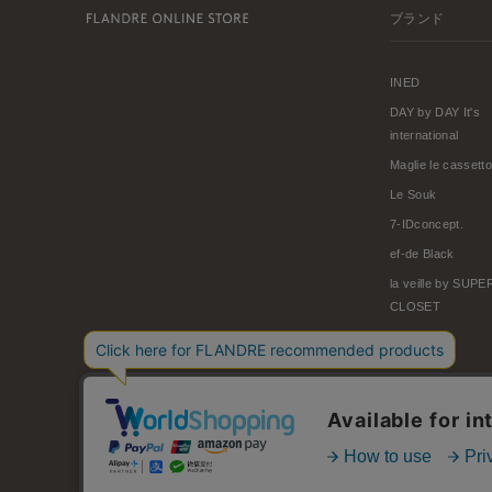
ブランド
INED
DAY by DAY It's
international
Maglie le cassetto
Le Souk
7-IDconcept.
ef-de Black
la veille by SUP
CLOSET
© FLANDRE CO., LTD.
お問い合わせ