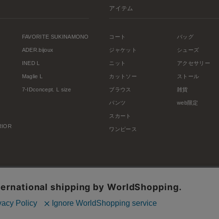
アイテム
FAVORITE SUKINAMONO
コート
バッグ
ADER.bijoux
ジャケット
シューズ
INED L
ニット
アクセサリー
Maglie L
カットソー
ストール
7-IDconcept. L size
ブラウス
雑貨
パンツ
web限定
スカート
ERIOR
ワンピース
利用規約
会社概要
プライバシーポリシー
特定商取引・古物営業法に基づく表示