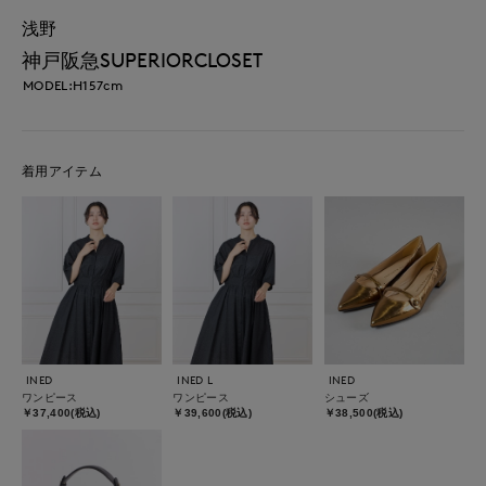
浅野
神戸阪急SUPERIORCLOSET
MODEL:H157cm
着用アイテム
INED
INED L
INED
ワンピース
ワンピース
シューズ
￥37,400(税込)
￥39,600(税込)
￥38,500(税込)