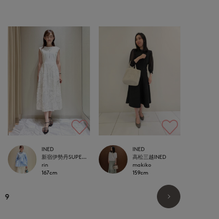
INED
INED
新宿伊勢丹SUPERIOR CLOSET
高松三越INED
rin
makiko
167cm
159cm
9