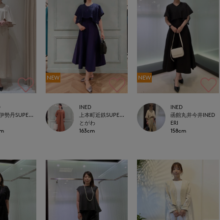
NEW
NEW
D
INED
INED
新宿伊勢丹SUPERIOR CLOSET
上本町近鉄SUPERIORCLOSET
函館丸井今井INED
とがわ
ERI
cm
163cm
158cm