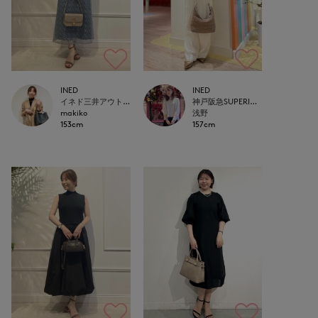
INED
INED
イネド三井アウトレットパーク多摩南大沢店
神戸阪急SUPERIORCLOSET
makiko
浅野
153cm
157cm