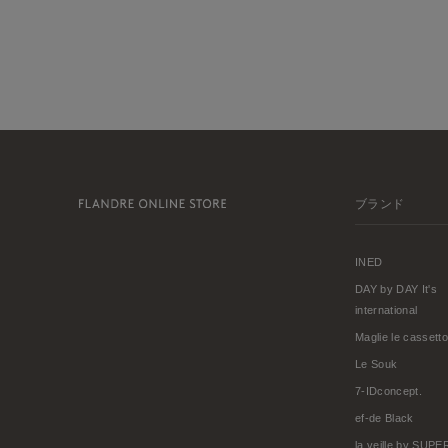
ブランド
INED
DAY by DAY It's
international
Maglie le cassetto
Le Souk
7-IDconcept.
ef-de Black
la veille by SUP