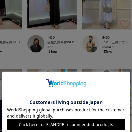
D
INED
INED
丸井今井INED
函館丸井今井INED
イネド三井アウトレットパーク多摩南大沢店
ABE
makiko
cm
168cm
153cm