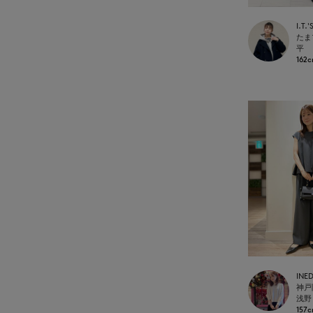
平
162
INE
浅野
157