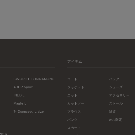
アイテム
FAVORITE SUKINAMONO
コート
バッグ
ADER.bijoux
ジャケット
シューズ
INED L
ニット
アクセサリー
Maglie L
カットソー
ストール
7-IDconcept. L size
ブラウス
雑貨
パンツ
web限定
スカート
ERIOR