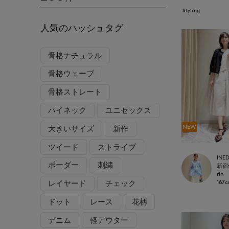
Styling
人気のハッシュタグ
骨格ナチュラル
骨格ウェーブ
骨格ストレート
ハイネック
ユニセックス
NEW
大きいサイズ
新作
ツイード
ストライプ
INE
ボーダー
刺繍
rin
167
レイヤード
チェック
ドット
レース
花柄
デニム
軽アウター