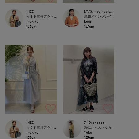
INED
I.T.'S. international
イネド三井アウトレットパーク多摩南大沢店
那覇メインプレイスI.T.'S.international
makiko
kaori
153cm
157cm
INED
7-IDconcept.
イネド三井アウトレットパーク多摩南大沢店
近鉄あべのハルカス7-IDconcept.
makiko
Yuka
153cm
155cm