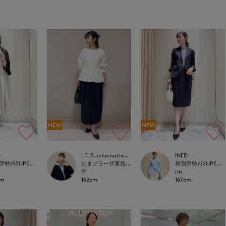
NEW
NEW
D
I.T.'S. international
INED
新宿伊勢丹SUPERIOR CLOSET
たまプラーザ東急I.T.'S.international
新宿伊勢丹SUPERIOR CLOSET
平
rin
cm
162cm
167cm