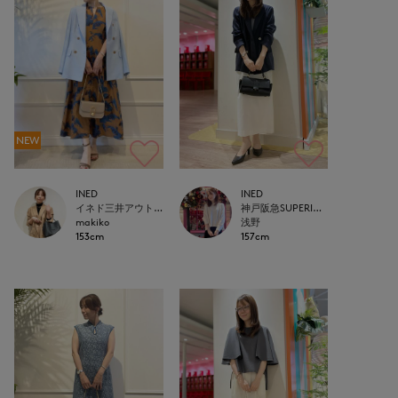
NEW
INED
INED
イネド三井アウトレットパーク多摩南大沢店
神戸阪急SUPERIORCLOSET
makiko
浅野
153cm
157cm