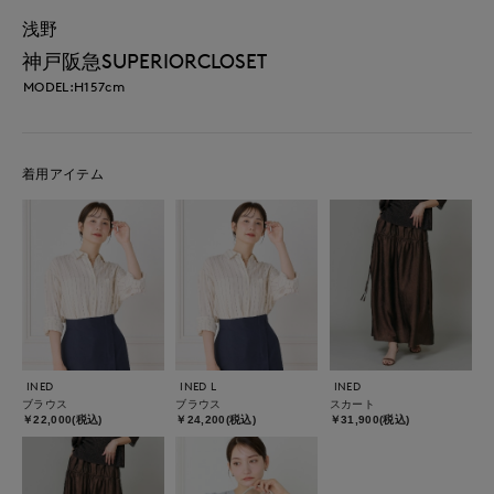
浅野
神戸阪急SUPERIORCLOSET
MODEL:H157cm
着用アイテム
INED
INED L
INED
ブラウス
ブラウス
スカート
￥22,000(税込)
￥24,200(税込)
￥31,900(税込)