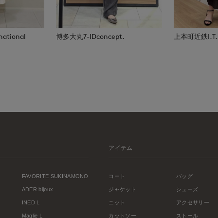
national
博多大丸7-IDconcept.
上本町近鉄I.T.'S
アイテム
FAVORITE SUKINAMONO
コート
バッグ
ADER.bijoux
ジャケット
シューズ
INED L
ニット
アクセサリー
Maglie L
カットソー
ストール