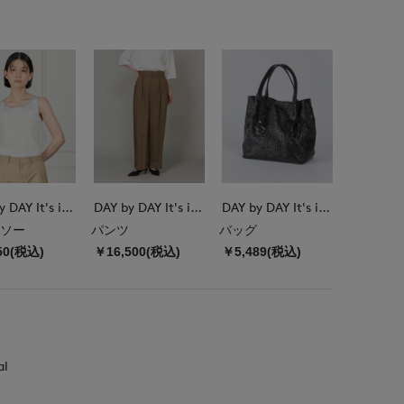
DAY by DAY It's international
DAY by DAY It's international
DAY by DAY It's international
ソー
パンツ
バッグ
50(税込)
￥16,500(税込)
￥5,489(税込)
al