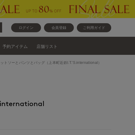
ログイン
会員登録
ご利用ガイド
予約アイテム
店舗リスト
ラウスとカットソーとパンツとバッグ（上本町近鉄I.T.'S.international）
nternational