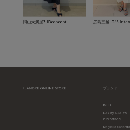
岡山天満屋7-IDconcept.
広島三越I.T.'S.inter
ブランド
INED
DAY by DAY It's
international
Maglie le cassetto