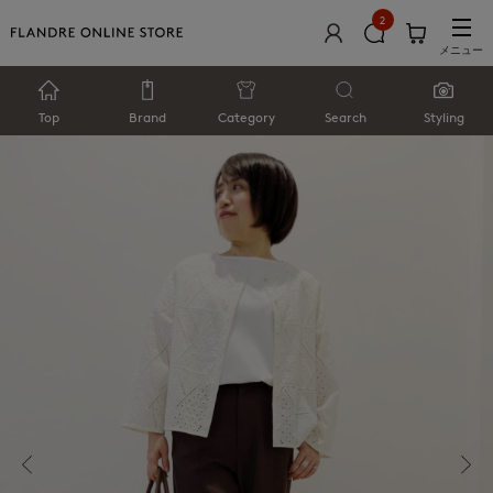
2
メニュー
Top
Brand
Category
Search
Styling