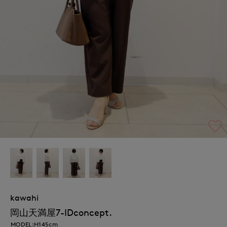
kawahi
岡山天満屋7-IDconcept.
MODEL:H145cm