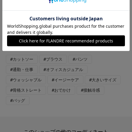
【着用サイズ】ブラウス：フリー カットソー：フリー パン
ツ：9号【着用カラー】ブラウス：オフホワイト カットソー：
オフホワイト パンツ：ブラウン 夏の通勤コーデです。 ブラウ
スは1枚着としても羽織りとしても使えるデザイン。カットワー
クレースがかわいく、いつものコーデにプラスするだけで華やか
にまとまります。
#カットソー
#ブラウス
#パンツ
#通勤・仕事
#オフィスカジュアル
#ウォッシャブル
#イージーケア
#大きいサイズ
#骨格ストレート
#おでかけ
#接触冷感
#バッグ
このショップの他のコーディネート