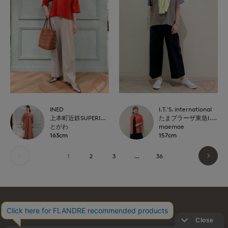
INED
I.T.'S. international
上本町近鉄SUPERIORCLOSET
たまプラーザ東急I.T.'S.international
とがわ
maemae
163cm
157cm
1
2
3
…
36