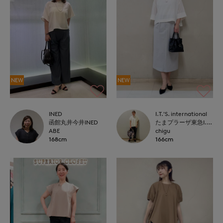
NEW
NEW
INED
I.T.'S. international
函館丸井今井INED
たまプラーザ東急I.T.'S.international
ABE
chigu
168cm
166cm