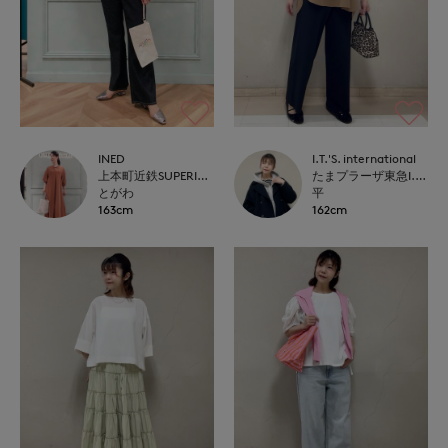
INED
I.T.'S. international
上本町近鉄SUPERIORCLOSET
たまプラーザ東急I.T.'S.international
とがわ
平
163cm
162cm