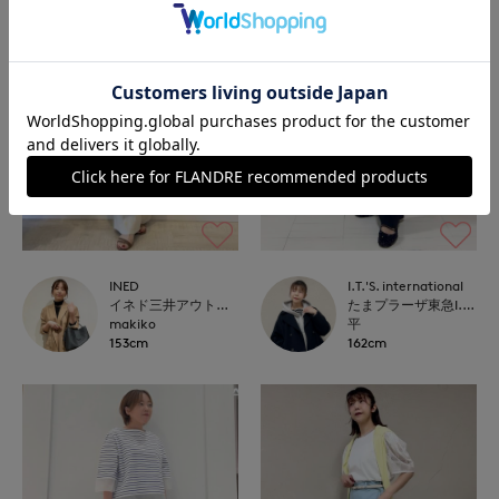
INED
I.T.'S. international
イネド三井アウトレットパーク多摩南大沢店
たまプラーザ東急I.T.'S.international
makiko
平
153cm
162cm