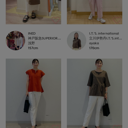
INED
I.T.'S. international
神戸阪急SUPERIORCLOSET
立川伊勢丹I.T.'S.international
浅野
ayaka
157cm
170cm