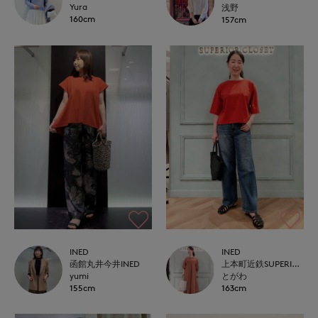
Yura
浅野
160cm
157cm
INED
INED
函館丸井今井INED
上本町近鉄SUPERIORCLOSET
yumi
とがわ
155cm
163cm