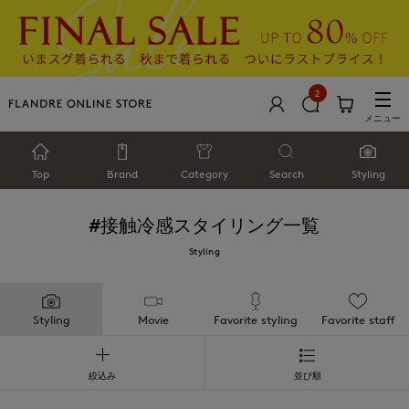
2
メニュー
Top
Brand
Category
Search
Styling
#接触冷感
スタイリング一覧
Styling
Styling
Movie
Favorite styling
Favorite staff
絞込み
並び順