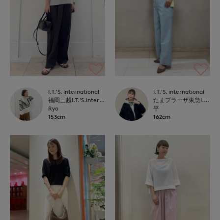
I.T.'S. international
I.T.'S. international
福岡三越I.T.'S.international
たまプラーザ東急I.T.'S.international
Ryo
平
153cm
162cm