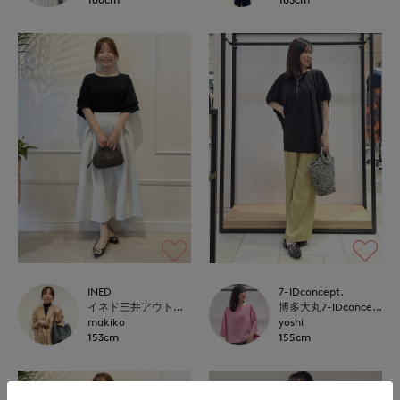
INED
7-IDconcept.
イネド三井アウトレットパーク多摩南大沢店
博多大丸7-IDconcept.
makiko
yoshi
153cm
155cm