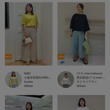
NEW
NEW
INED
I.T.'S. international
小倉井筒屋SUPERIOR CLOSET
西宮阪急I.T'.S.international
fumiki
サクライアサミ
159cm
155cm