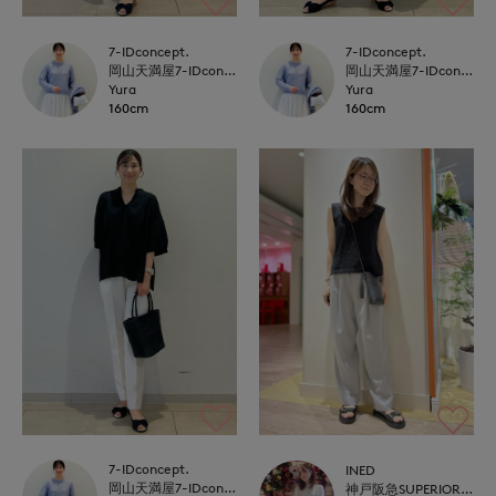
7-IDconcept.
7-IDconcept.
岡山天満屋7-IDconcept.
岡山天満屋7-IDconcept.
Yura
Yura
160cm
160cm
7-IDconcept.
INED
岡山天満屋7-IDconcept.
神戸阪急SUPERIORCLOSET