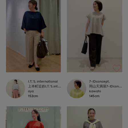
I.T.'S. international
7-IDconcept.
上本町近鉄I.T.'S.international
岡山天満屋7-IDconcept.
aya
kawahi
152cm
145cm