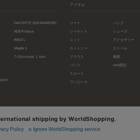
アイテム
FAVORITE SUKINAMONO
コート
バッグ
ADER.bijoux
ジャケット
シューズ
INED L
ニット
アクセサリー
Maglie L
カットソー
ストール
7-IDconcept. L size
ブラウス
雑貨
パンツ
web限定
スカート
ERIOR
ワンピース
利用規約
会社概要
プライバシーポリシー
特定商取引・古物営業法に基づく表示