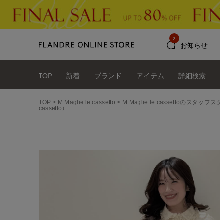
2
お知らせ
TOP
新着
ブランド
アイテム
詳細検索
TOP
M Maglie le cassetto
M Maglie le cassettoのスタ
cassetto）