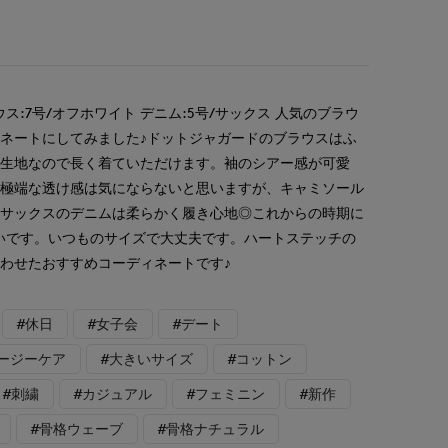
ス:7号/オフホワイト デニム:5号/サックス 人気のブラウ
ネートにしてみました♪ドットジャガードのブラウスはふ
い生地なので長く着ていただけます。袖のシアー感が可愛
で極端な透け感は気にならないと思いますが、キャミソール
。サックスのデニムは柔らかく履き心地◎これからの時期に
いです。いつものサイズで大丈夫です。ハートステッチの
わせたおすすめコーディネートです♪
#休日
#女子会
#デート
イージーケア
#大きいサイズ
#コットン
#刺繍
#カジュアル
#フェミニン
#新作
#骨格ウェーブ
#骨格ナチュラル