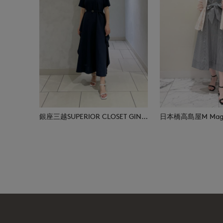
銀座三越SUPERIOR CLOSET GINZA