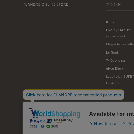
ブランド
INED
DAY by DAY It's
international
Maglie le cassetto
Le Souk
7-IDconcept.
ef-de Black
la veille by SUP
CLOSET
© FLANDRE CO., LTD.
お問い合わせ