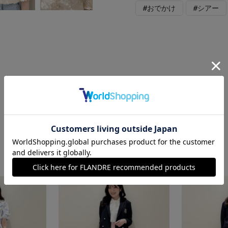
#おでかけ
#シアー