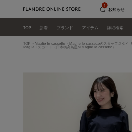
2
お知らせ
TOP
新着
ブランド
アイテム
詳細検索
TOP
Maglie le cassetto
Maglie le cassettoのスタッフス
Maglie Lスカート（日本橋高島屋M Maglie le cassetto）