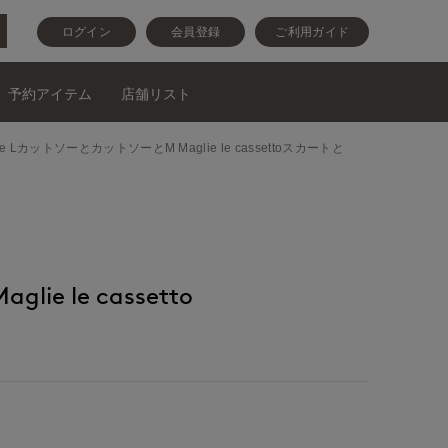
ログイン
会員登録
ご利用ガイド
予約アイテム
店舗リスト
e LカットソーとカットソーとM Maglie le cassettoスカートと
ie le cassetto