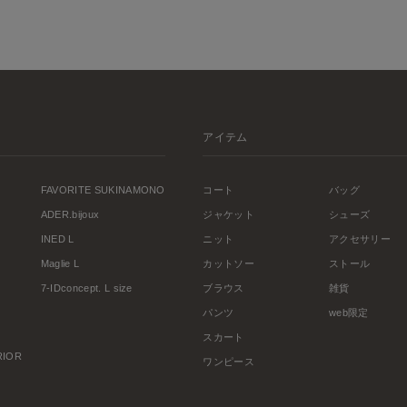
アイテム
FAVORITE SUKINAMONO
コート
バッグ
ADER.bijoux
ジャケット
シューズ
INED L
ニット
アクセサリー
Maglie L
カットソー
ストール
7-IDconcept. L size
ブラウス
雑貨
パンツ
web限定
スカート
ERIOR
ワンピース