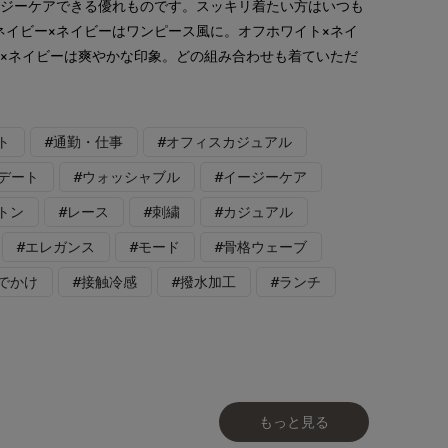
ージーケアできる優れものです。スッキリ着たい方はいつも
ネイビー×ネイビーはワンピース風に。オフホワイト×ネイ
×ネイビーは爽やかな印象。どの組み合わせも着ていただ
ト
#通勤・仕事
#オフィスカジュアル
#デート
#ウォッシャブル
#イージーケア
トン
#レース
#刺繍
#カジュアル
#エレガンス
#モード
#骨格ウェーブ
でかけ
#接触冷感
#撥水加工
#ランチ
もっと見る