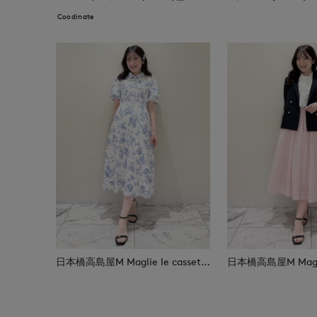
Coodinate
日本橋高島屋M Maglie le cassetto