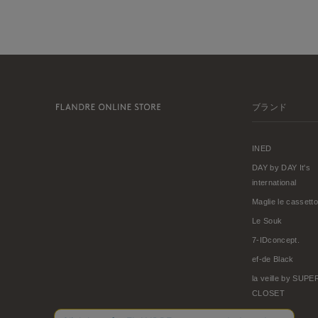
ブランド
INED
DAY by DAY It's
international
Maglie le cassetto
Le Souk
7-IDconcept.
ef-de Black
la veille by SUP
CLOSET