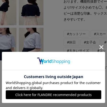
おります。機能性抜群でイ
より1サイズ小さめでも◯。
ビーは清楚な印象。サックス
きやすいです。
#カットソー
#スカー
#休日
#女子会
#大きいサイズ
#コッ
#フェミニン
#新作
#骨格ナチュラル
#お