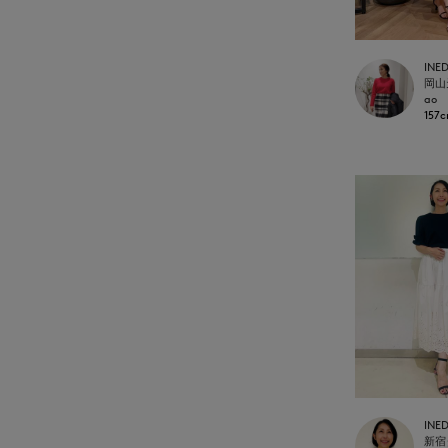
INE
ao
157
INE