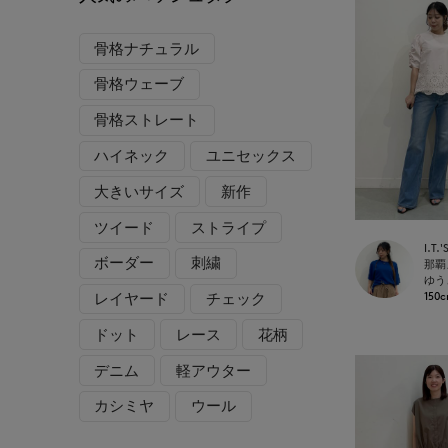
骨格ナチュラル
骨格ウェーブ
骨格ストレート
ハイネック
ユニセックス
大きいサイズ
新作
ツイード
ストライプ
ボーダー
刺繍
ゆう
150
レイヤード
チェック
ドット
レース
花柄
デニム
軽アウター
カシミヤ
ウール