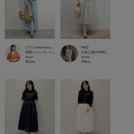
I.T.'S. international
INED
那覇メインプレイスI.T.'S.international
広島三越SUPERIORCLOSET
kaori
Jinda
157cm
170cm