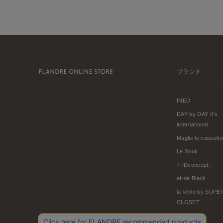
ブランド
INED
DAY by DAY It's
international
Maglie le cassetto
Le Souk
7-IDconcept.
ef-de Black
la veille by SUP
CLOSET