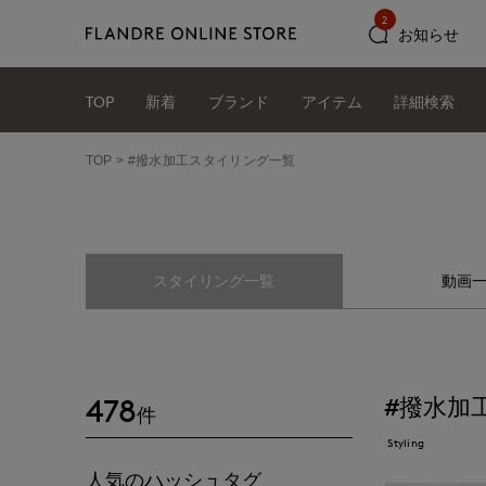
2
お知らせ
TOP
新着
ブランド
アイテム
詳細検索
TOP
#撥水加工スタイリング一覧
スタイリング一覧
動画
478
#撥水加
件
Styling
人気のハッシュタグ