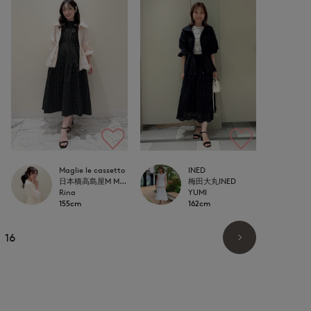
Maglie le cassetto
INED
日本橋高島屋M Maglie le cassetto
梅田大丸INED
Rina
YUMI
155cm
162cm
16