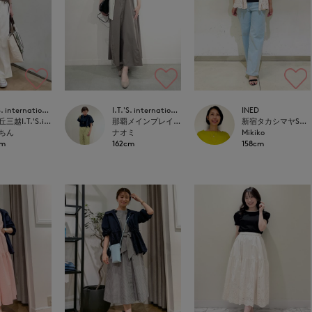
I.T.'S. international
I.T.'S. international
INED
星が丘三越I.T.'S.international
那覇メインプレイスI.T.'S.international
新宿タカシマヤSUPERIOR CLOSET
ちん
ナオミ
Mikiko
cm
162cm
158cm