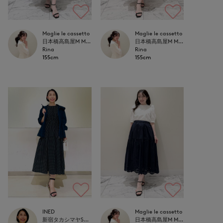
Maglie le cassetto
Maglie le cassetto
日本橋高島屋M Maglie le cassetto
日本橋高島屋M Maglie le cassetto
Rina
Rina
155cm
155cm
INED
Maglie le cassetto
新宿タカシマヤSUPERIOR CLOSET
日本橋高島屋M Maglie le cassetto