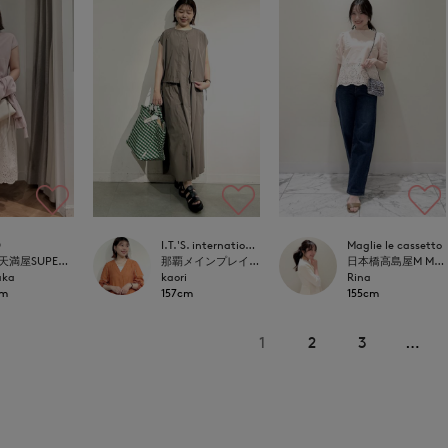
D
I.T.'S. international
Maglie le cassetto
岡山天満屋SUPERIORCLOSET
那覇メインプレイスI.T.'S.international
日本橋高島屋M Maglie le cassetto
aka
kaori
Rina
cm
157cm
155cm
1
2
3
…