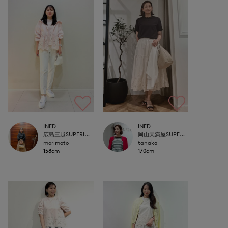
INED
INED
広島三越SUPERIORCLOSET
岡山天満屋SUPERIORCLOSET
morimoto
tanaka
158cm
170cm