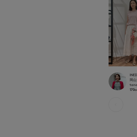
INE
tan
170