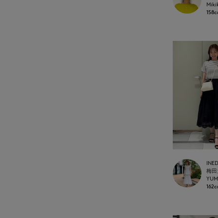
Miki
158
INE
梅田
YUM
162