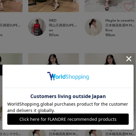
D
INED
Maglie le cassetto
岡山天満屋SUPERIORCLOSET
岡山天満屋SUPERIORCLOSET
日本橋高島屋M Maglie le cassetto
ao
Rina
cm
157cm
155cm
D
Maglie le cassetto
Maglie le cassetto
新宿タカシマヤSUPERIOR CLOSET
日本橋高島屋M Maglie le cassetto
日本橋高島屋M Maglie le cassetto