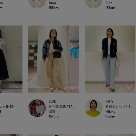
ko
Rina
Rina
cm
155cm
155cm
D
INED
INED
大丸INED
神戸阪急SUPERIORCLOSET
新宿タカシマヤSUPERIOR CLOSET
I
浅野
Mikiko
cm
157cm
158cm