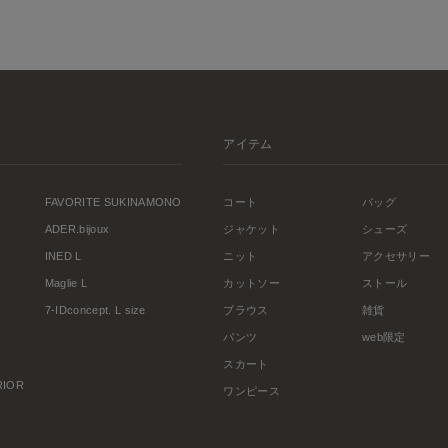
アイテム
FAVORITE SUKINAMONO
コート
バッグ
ADER.bijoux
ジャケット
シューズ
INED L
ニット
アクセサリー
Maglie L
カットソー
ストール
7-IDconcept. L size
ブラウス
雑貨
パンツ
web限定
スカート
ERIOR
ワンピース