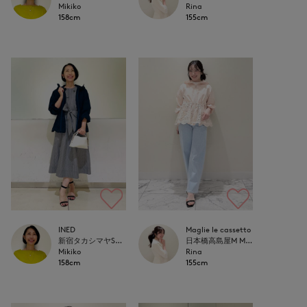
Mikiko
Rina
158cm
155cm
INED
Maglie le cassetto
新宿タカシマヤSUPERIOR CLOSET
日本橋高島屋M Maglie le cassetto
Mikiko
Rina
158cm
155cm