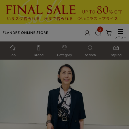
2
メニュー
Top
Brand
Category
Search
Styling