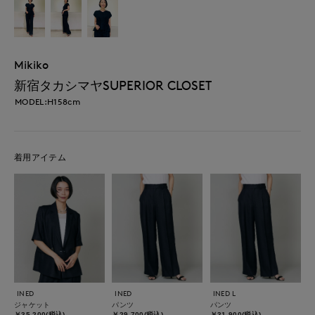
Mikiko
新宿タカシマヤSUPERIOR CLOSET
MODEL:H158cm
着用アイテム
INED
INED
INED L
ジャケット
パンツ
パンツ
￥35,200(税込)
￥29,700(税込)
￥31,900(税込)