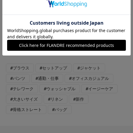
イビー 夏に向けてセットアップをアップデート。リネンライク
で清涼感のある素材のセットアップ。ハーフスリーブのジャケッ
トはきちんと感もありながら涼しい着心地。同素材でパンツとブ
ラウスもあるので、お好みの組み合わせで着ることが出来ます。
リネン素材はシワが気になりますがリネンライクな素材なので、
リネンのナチュラルな風合いと清涼感はしっかりありますが、ホ
ームケアも出来てシワになりにくいという優秀セットアップで
す。
#ブラウス
#セットアップ
#ジャケット
#パンツ
#通勤・仕事
#オフィスカジュアル
#テレワーク
#ウォッシャブル
#イージーケア
#大きいサイズ
#リネン
#新作
#骨格ストレート
#バッグ