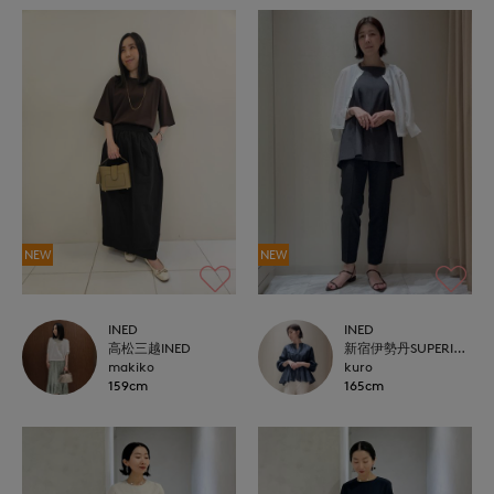
NEW
NEW
INED
INED
高松三越INED
新宿伊勢丹SUPERIOR CLOSET
makiko
kuro
159cm
165cm