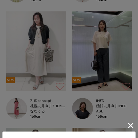
NEW
NEW
7-IDconcept.
INED
札幌丸井今井7-IDconcept.
函館丸井今井INED
ななくる
ABE
160cm
168cm