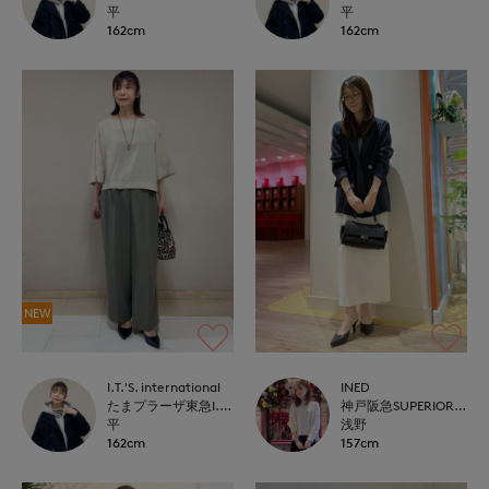
平
平
162cm
162cm
NEW
I.T.'S. international
INED
たまプラーザ東急I.T.'S.international
神戸阪急SUPERIORCLOSET
平
浅野
162cm
157cm