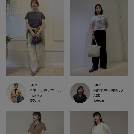
INED
INED
イネド三井アウトレットパーク多摩南大沢店
函館丸井今井INED
makiko
ABE
153cm
168cm