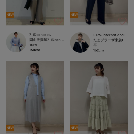
NEW
NEW
7-IDconcept.
I.T.'S. international
岡山天満屋7-IDconcept.
たまプラーザ東急I.T.'S.international
Yura
平
160cm
162cm
NEW
NEW