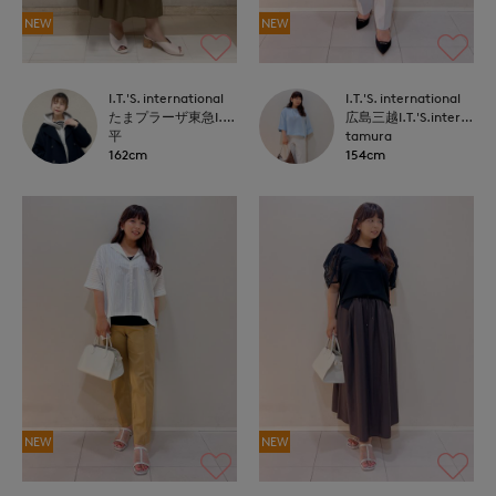
NEW
NEW
I.T.'S. international
I.T.'S. international
たまプラーザ東急I.T.'S.international
広島三越I.T.'S.international
平
tamura
162cm
154cm
NEW
NEW