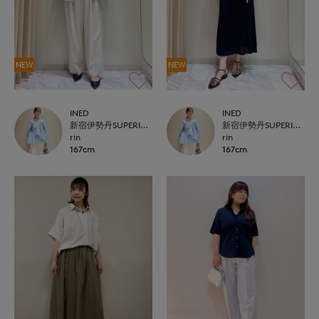
NEW
NEW
INED
INED
新宿伊勢丹SUPERIOR CLOSET
新宿伊勢丹SUPERIOR CLOSET
rin
rin
167cm
167cm