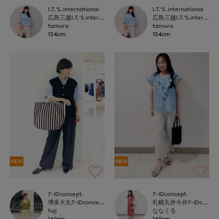
I.T.'S. international
I.T.'S. international
広島三越I.T.'S.international
広島三越I.T.'S.international
tamura
tamura
154cm
154cm
NEW
NEW
7-IDconcept.
7-IDconcept.
博多大丸7-IDconcept.
札幌丸井今井7-IDconcept.
fuji
ななくる
162cm
160cm