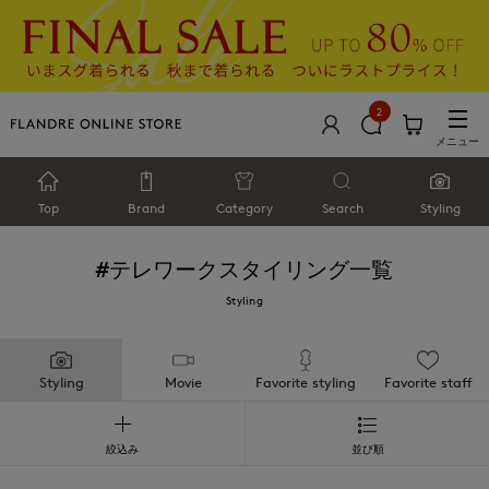
2
メニュー
Top
Brand
Category
Search
Styling
#テレワーク
スタイリング一覧
Styling
Styling
Movie
Favorite styling
Favorite staff
絞込み
並び順