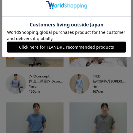
NEW
NEW
7-IDconcept.
INED
岡山天満屋7-IDconcept.
新宿伊勢丹SUPERIOR CLOSET
Yura
rin
160cm
167cm