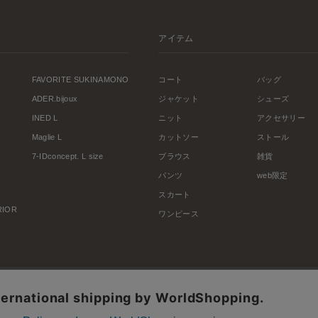
アイテム
FAVORITE SUKINAMONO
コート
バッグ
ADER.bijoux
ジャケット
シューズ
INED L
ニット
アクセサリー
Maglie L
カットソー
ストール
7-IDconcept. L size
ブラウス
雑貨
パンツ
web限定
スカート
ERIOR
ワンピース
利用規約
会社概要
プライバシーポリシー
特定商取引・古物営業法に基づく表示