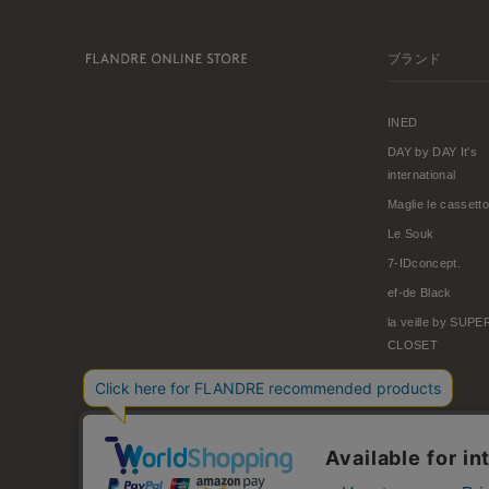
ブランド
INED
DAY by DAY It's
international
Maglie le cassetto
Le Souk
7-IDconcept.
ef-de Black
la veille by SUP
CLOSET
© FLANDRE CO., LTD.
お問い合わせ