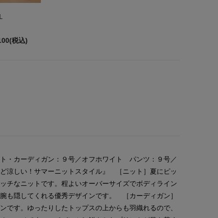
L
100(税込)
ット・カーディガン：９号／オフホワイト パンツ：９号／
けど涼しい！サマーニットスタイル』 ［ニット］夏にピッ
タッチなニットです。程よいオーバーサイズでボディライン
の腕も隠してくれる優秀デザインです。 ［カーディガン］
ガンです。ゆったりしたトップスの上からも羽織れるので、