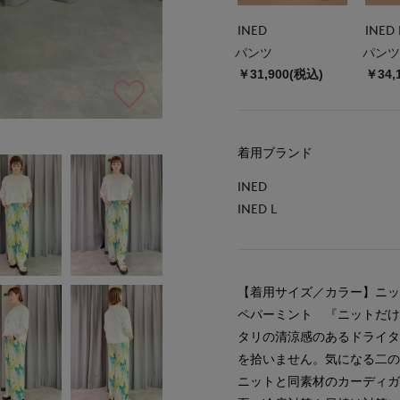
INED
INED 
パンツ
パンツ
￥31,900(税込)
￥34,
着用ブランド
INED
INED L
【着用サイズ／カラー】ニ
ペパーミント 『ニットだ
タリの清涼感のあるドライ
を拾いません。気になる二
ニットと同素材のカーディ