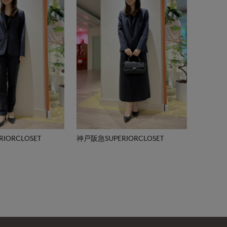
IORCLOSET
神戸阪急SUPERIORCLOSET