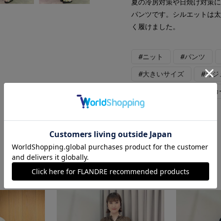
夏の冷房対策や日焼け対策
パンツです。シルエットは
く履けました。
#ニット
#パンツ
#大きいサイズ
#カジ
#骨格ストレート
#