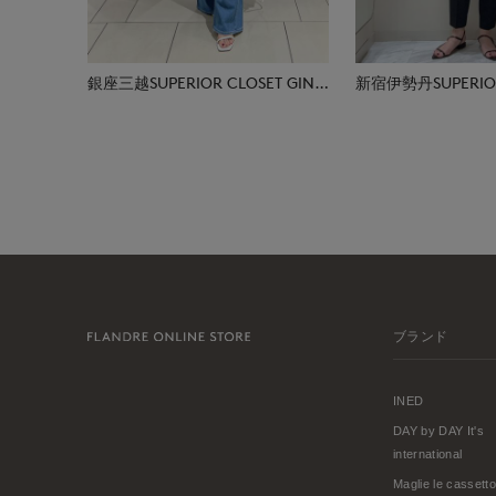
銀座三越SUPERIOR CLOSET GINZA
新宿伊勢丹SUPERIOR
ブランド
INED
DAY by DAY It's
international
Maglie le cassetto