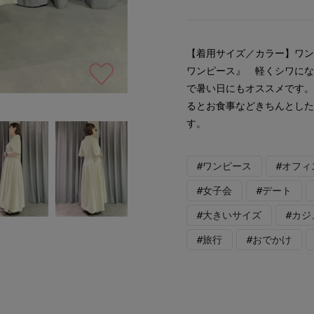
【着用サイズ／カラー】ワ
ワンピース』 軽くシワに
で暑い日にもオススメです
るとお食事などきちんとし
す。
#ワンピース
#オフィ
#女子会
#デート
#大きいサイズ
#カジ
#旅行
#おでかけ