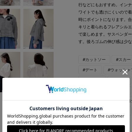
行などにもおすすめ。イン
ワイトでも透けにくいので
時にポイントになります。
キリと着られるフレアシル
で楽しめます。サスペンダー
す。後ろゴムの伸び感は少
#カットソー
#スカー
#デート
#ウォッシャ
#コットン
#デニム
#フェミニン
#新作
#骨格ウェーブ
#骨
#WEB限定
#軽羽織