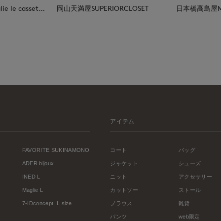
日本橋高島屋M Maglie le cassetto
岡山天満屋SUPERIORCLOSET
アイテム
FAVORITE SUKINAMONO
コート
バッグ
ADER.bijoux
ジャケット
シューズ
INED L
ニット
アクセサリー
Maglie L
カットソー
ストール
7-IDconcept. L size
ブラウス
雑貨
パンツ
web限定