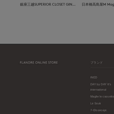
銀座三越SUPERIOR CLOSET GINZA
ブランド
INED
DAY by DAY It's
international
Maglie le cassetto
Le Souk
7-IDconcept.