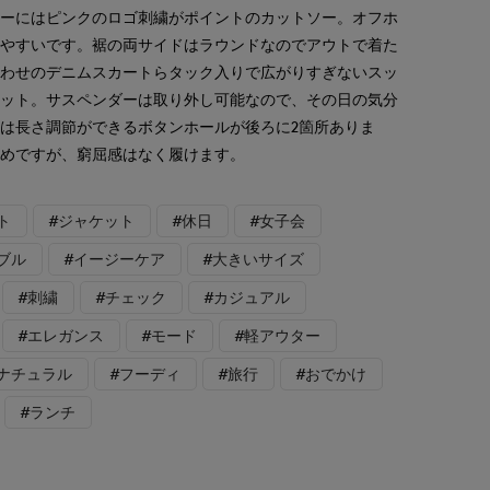
ナーにはピンクのロゴ刺繍がポイントのカットソー。オフホ
着やすいです。裾の両サイドはラウンドなのでアウトで着た
合わせのデニムスカートらタック入りで広がりすぎないスッ
エット。サスペンダーは取り外し可能なので、その日の気分
は長さ調節ができるボタンホールが後ろに2箇所ありま
なめですが、窮屈感はなく履けます。
ト
#ジャケット
#休日
#女子会
ブル
#イージーケア
#大きいサイズ
#刺繍
#チェック
#カジュアル
#エレガンス
#モード
#軽アウター
格ナチュラル
#フーディ
#旅行
#おでかけ
#ランチ