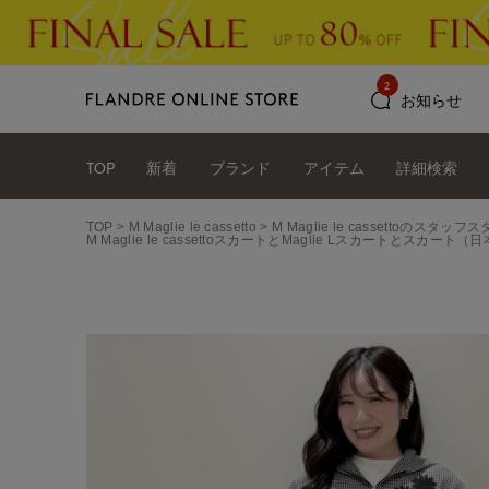
2
お知らせ
TOP
新着
ブランド
アイテム
詳細検索
TOP
M Maglie le cassetto
M Maglie le cassettoのスタ
M Maglie le cassettoスカートとMaglie Lスカートとスカート（日本橋