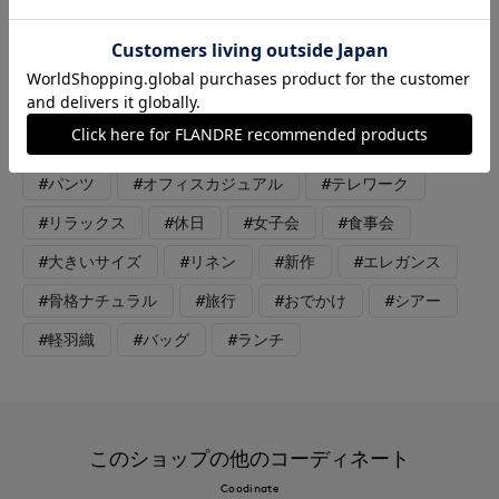
です。 トップスのブルゾンは、ブラウス感覚で さらっと羽織れ
る軽い素材です。 程良いふんわりシルエットが今年らしいデザ
インです。 きれいな光沢感があり、ネイビーカラーも重くなり
すぎない、大人のエレガントスタイリングです。
#カットソー
#ブラウス
#ジャケット
#パンツ
#オフィスカジュアル
#テレワーク
#リラックス
#休日
#女子会
#食事会
#大きいサイズ
#リネン
#新作
#エレガンス
#骨格ナチュラル
#旅行
#おでかけ
#シアー
#軽羽織
#バッグ
#ランチ
このショップの他のコーディネート
Coodinate