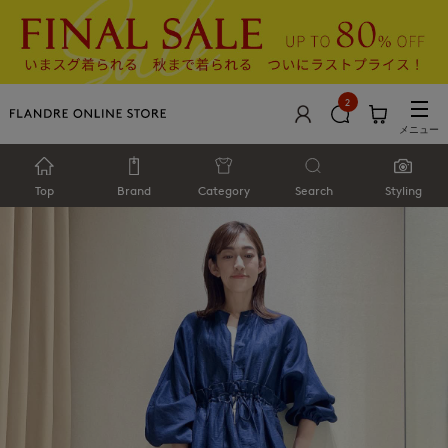
2
メニュー
Top
Brand
Category
Search
Styling