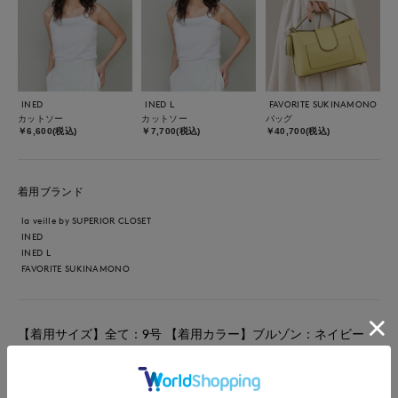
INED
INED L
FAVORITE SUKINAMONO
カットソー
カットソー
バッグ
￥6,600(税込)
￥7,700(税込)
￥40,700(税込)
着用ブランド
la veille by SUPERIOR CLOSET
INED
INED L
FAVORITE SUKINAMONO
【着用サイズ】全て：9号 【着用カラー】ブルゾン：ネイビー
パンツ：アイボリー キャミソール：ホワイト バッグ：キミド
リ 初夏にお出かけにおすすめ、la veilleリネンブルゾンのご紹介