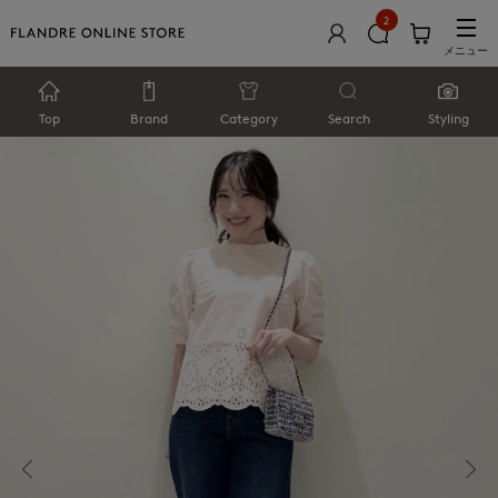
2
メニュー
Top
Brand
Category
Search
Styling