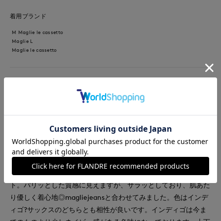
着用ブランド
M Maglie le cassetto
Maglie L
Maglie le cassetto
【着用サイズ/カラー】ブラウス:7号/ピンク :5号/インディゴ?サ
ックス GWのおでかけにおすすめなコーディネート♪UVカット、
撥水加工を施した機能性抜群なブラウス。明るめカラーは汚れる
のが心配なので、機能性付きだと安心して着られます。ちびスタ
ンドネックのデザインでネック周りは余裕があり窮屈感なく着ら
れます。贅沢なオリジナルの裾レースが可愛く、ふんわり袖にギ
ャザーを入れることで広がりすぎない袖になり、1枚で着映えす
るブラウスです。もちろんイージーケアできるのも嬉しいポイン
ト。パリッとした質感に見えますが、サラッとしており、肌あた
り優しく着心地◎magliejeansと合わせてみました。色はインデ
ィゴ?サックスのどちらとも相性が良いです。インディゴは今ま