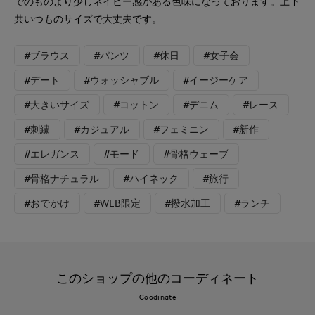
でのものより少しネイビー感がある色味になっております。上下
共いつものサイズで大丈夫です。
#ブラウス
#パンツ
#休日
#女子会
#デート
#ウォッシャブル
#イージーケア
#大きいサイズ
#コットン
#デニム
#レース
#刺繍
#カジュアル
#フェミニン
#新作
#エレガンス
#モード
#骨格ウェーブ
#骨格ナチュラル
#ハイネック
#旅行
#おでかけ
#WEB限定
#撥水加工
#ランチ
このショップの他のコーディネート
Coodinate