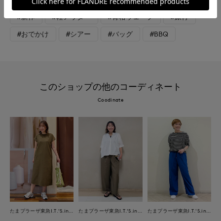
#新作
#軽アウター
#骨格ウェーブ
#旅行
#おでかけ
#シアー
#バッグ
#BBQ
このショップの他のコーディネート
Coodinate
たまプラーザ東急I.T.'S.international
たまプラーザ東急I.T.'S.international
たまプラーザ東急I.T.'S.international