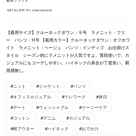
着用ブランド
DAY by DAY It's international
【着用サイズ】クルーネックダウン：９号 ラメニット：フリ
ー パンツ：11号 【着用カラー】クルーネックダウン：オフホワ
イト ラメニット：ベージュ パンツ：インディゴ お出掛けス
タイル シーズン的にラメニットが人気ですよ。普段使いで、カ
ジュアルにもコーデしやすい。ハイネックの具合が丁度良い。窮
屈感無し。
#ニット
#ジャケット
#パンツ
#オフィスカジュアル
#テレワーク
#休日
#デート
#ウォッシャブル
#イージーケア
#コットン
#デニム
#カジュアル
#軽アウター
#ハイネック
#おでかけ