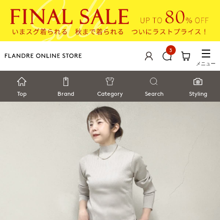
3
メニュー
Top
Brand
Category
Search
Styling