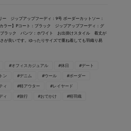
リー ジップアップフーディ：9号 ボーダーカットソー：
用カラー】Pコート：ブラック ジップアップフーディ：グ
：ブラック パンツ：ホワイト お出掛けスタイル 着丈が
かさが良いです。ゆったりサイズで重ね着しても羽織り易
#オフィスカジュアル
#休日
#デート
トン
#デニム
#ウール
#ボーダー
ティ
#軽アウター
#レイヤード
ディ
#旅行
#おでかけ
#軽羽織