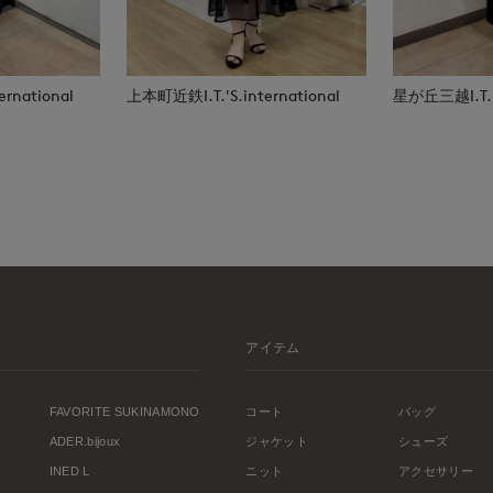
rnational
上本町近鉄I.T.'S.international
星が丘三越I.T.'S
アイテム
FAVORITE SUKINAMONO
コート
バッグ
ADER.bijoux
ジャケット
シューズ
INED L
ニット
アクセサリー