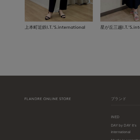
上本町近鉄I.T.'S.international
星が丘三越I.T.'S.inte
ブランド
INED
DAY by DAY It's
international