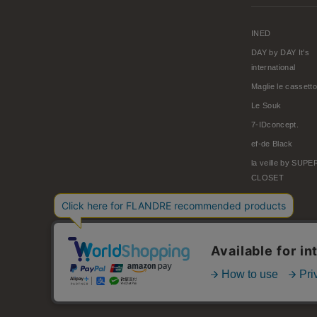
INED
DAY by DAY It's
international
Maglie le cassetto
Le Souk
7-IDconcept.
ef-de Black
la veille by SUP
CLOSET
© FLANDRE CO., LTD.
お問い合わせ