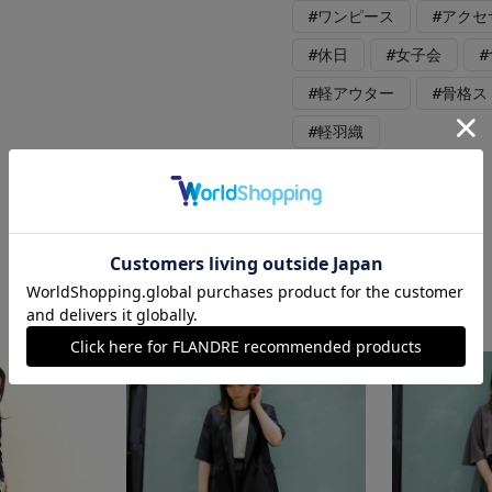
#ワンピース
#アクセ
#休日
#女子会
#軽アウター
#骨格ス
#軽羽織