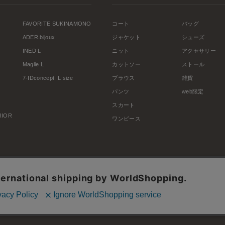
FAVORITE SUKINAMONO
コート
バッグ
ADER.bijoux
ジャケット
シューズ
INED L
ニット
アクセサリー
Maglie L
カットソー
ストール
7-IDconcept. L size
ブラウス
雑貨
パンツ
web限定
スカート
ERIOR
ワンピース
利用規約
会社概要
プライバシーポリシー
特定商取引・古物営業法に基づく表示