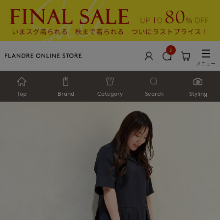
2
メニュー
Top
Brand
Category
Search
Styling