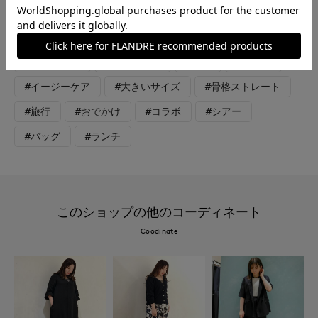
と程よいシアー感のある素材でこれからの暑い季節も着やすいで
す。サイズで着丈を選んでいただけます。
#ワンピース
#リラックス
#休日
#食事会
#イージーケア
#大きいサイズ
#骨格ストレート
#旅行
#おでかけ
#コラボ
#シアー
#バッグ
#ランチ
このショップの他のコーディネート
Coodinate