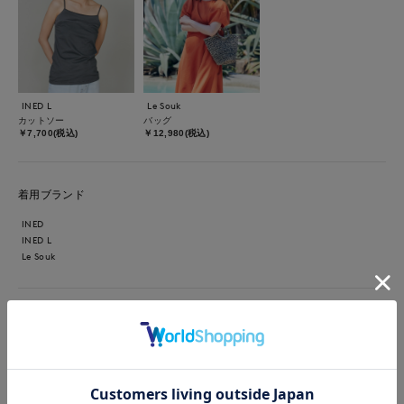
INED L
Le Souk
カットソー
バッグ
￥7,700(税込)
￥12,980(税込)
着用ブランド
INED
INED L
Le Souk
【着用サイズ】ワンピース:9号サイズ ネイビー カットソー:9
号サイズ スミクロ バック:フリーサイズ ブラック 1枚でサマ
になりゆったりシルエットで体形カバーも叶うきれいめなワンピ
ースは、夏スタイルの救世主。シワになりにくく、ドライタッチ