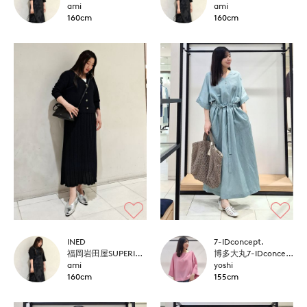
ami
ami
160cm
160cm
INED
7-IDconcept.
福岡岩田屋SUPERIOR CLOSET
博多大丸7-IDconcept.
ami
yoshi
160cm
155cm