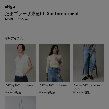
chigu
たまプラーザ東急I.T.'S.international
MODEL:H166cm
着用アイテム
DAY by DAY It's international
DAY by DAY It's international
DAY by DAY It's international
ニット
ニット
パンツ
￥9,900(税込)
￥9,900(税込)
￥16,500(税込)