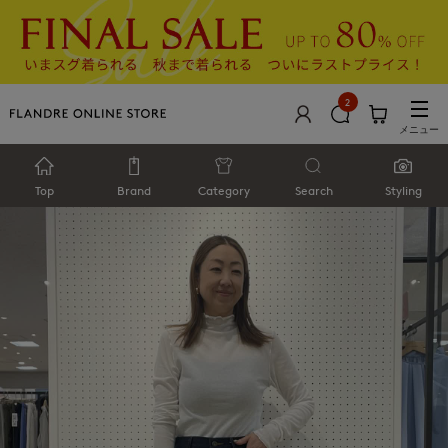
2
メニュー
Top
Brand
Category
Search
Styling