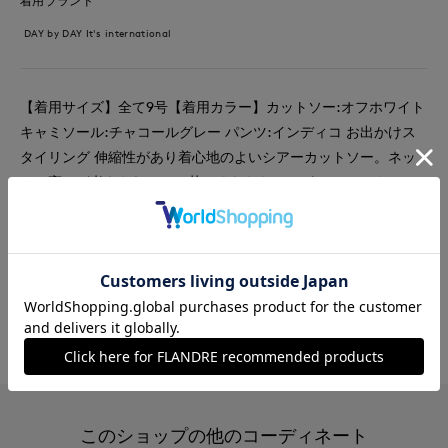
着用ブランド
DAY by DAY It's international
【着用サイズ】全て9号【着用カラー】カットソー:オフホワイト
キャミソール:チャコールグレー パンツ:インディコ お出かけス
タイリング 伸縮性があり着心地のよいシアーカットソー。ネッ
クの高さが考えられていて苦しくならないのがPOINT！インして
スッキリとした綺麗めカジュアルにしました。
#カットソー
#パンツ
#休日
#ウォッシャブル
#イージーケア
#コットン
#デニム
#新作
#骨格ウェーブ
#シアー
このショップの他のコーディネート