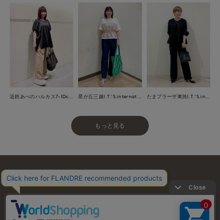
近鉄あべのハルカス7-IDconcept.
星が丘三越I.T.'S.international
たまプラーザ東急I.T.'S.international
もっと見る
お問い合わせ
利用規約
会社概要
プライバシーポリシー
特定商取引・古物営業法に基づく表示
店舗リスト