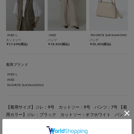
INED L
INED
FAVORITE SUKINAMONO
カットソー
パンツ
バッグ
￥17,600(税込)
￥19,910(税込)
￥32,450(税込)
着用ブランド
INED L
INED
FAVORITE SUKINAMONO
【着用サイズ】ジレ：9号 カットソー：9号 パンツ：7号 【着
用カラー】ジレ：ブラック カットソー：オフホワイト パン
ツ：ベージュ コーディネートのテーマは抜け感ある通勤スタイ
リングです。 パフスリーブのカットソーはサラッとした着心地