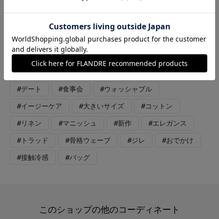
でシワになりにくくまだまだ汗ばむ季節にぴったりの1枚。テー
ラーカラーのジレと麻混のゆるっとパンツを合わせて、抜け感の
ある通勤スタイリングに。
#カットソー
#ジャケット
#パンツ
#通勤・仕事
#オフィスカジュアル
#リラックス
#デート
#食事会
#ウォッシャブル
#イージーケア
#大きいサイズ
#コットン
#リネン
#マニッシュ
#新作
#エレガンス
#トラッド
#骨格ウェーブ
#ジレ
#おでかけ
#接触冷感
#バッグ
このショップの他のコーディネート