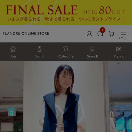
2
メニュー
Top
Brand
Category
Search
Styling