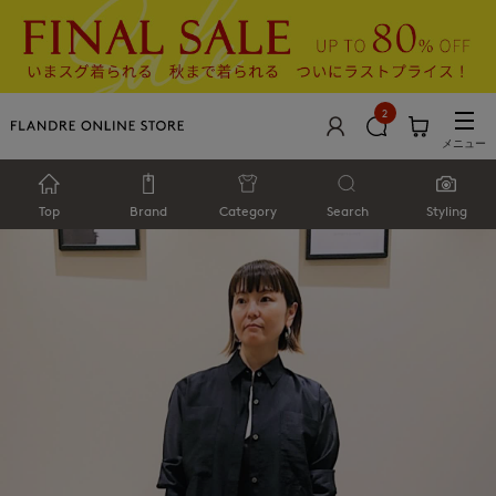
2
メニュー
Top
Brand
Category
Search
Styling