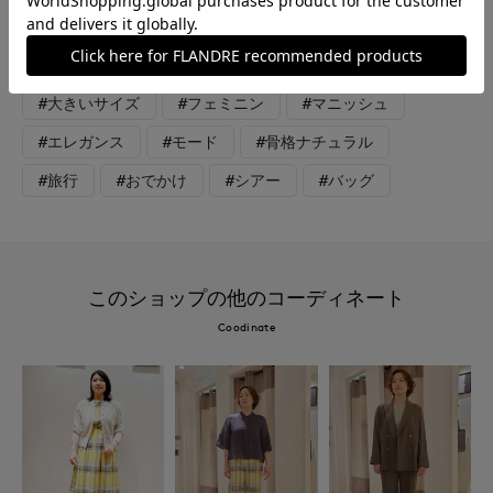
#テレワーク
#リラックス
#休日
#女子会
#デート
#食事会
#ウォッシャブル
#大きいサイズ
#フェミニン
#マニッシュ
#エレガンス
#モード
#骨格ナチュラル
#旅行
#おでかけ
#シアー
#バッグ
このショップの他のコーディネート
Coodinate