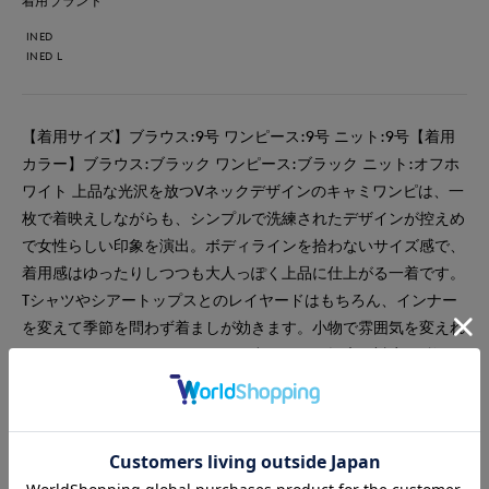
着用ブランド
INED
INED L
【着用サイズ】ブラウス:9号 ワンピース:9号 ニット:9号【着用
カラー】ブラウス:ブラック ワンピース:ブラック ニット:オフホ
ワイト 上品な光沢を放つVネックデザインのキャミワンピは、一
枚で着映えしながらも、シンプルで洗練されたデザインが控えめ
で女性らしい印象を演出。ボディラインを拾わないサイズ感で、
着用感はゆったりしつつも大人っぽく上品に仕上がる一着です。
Tシャツやシアートップスとのレイヤードはもちろん、インナー
を変えて季節を問わず着ましが効きます。小物で雰囲気を変えれ
ば、デイリーからちょっとしたお出かけにも幅広く対応。1枚で
着こなしが完成する、頼れる万能アイテムです。
#スペシャルプライス
#ワンピース
#ブラウス
#ニット
#通勤・仕事
#オフィスカジュアル