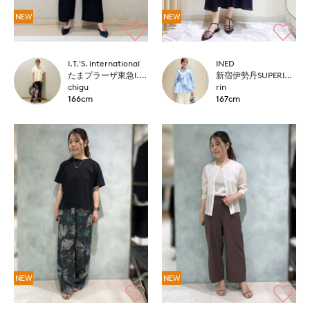
NEW
NEW
I.T.'S. international
INED
たまプラーザ東急I.T.'S.international
新宿伊勢丹SUPERIOR CLOSET
chigu
rin
166cm
167cm
NEW
NEW