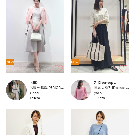
NEW
NEW
INED
7-IDconcept.
広島三越SUPERIORCLOSET
博多大丸7-IDconcept.
Jinda
yoshi
170cm
155cm