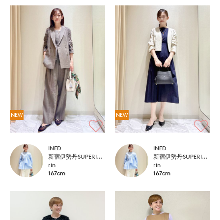
NEW
NEW
INED
INED
新宿伊勢丹SUPERIOR CLOSET
新宿伊勢丹SUPERIOR CLOSET
rin
rin
167cm
167cm