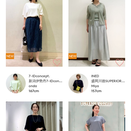
NEW
NEW
7-IDconcept.
INED
新潟伊勢丹7-IDconcept.
盛岡川徳SUPERIOR CLOSET
onda
Miya
167cm
157cm