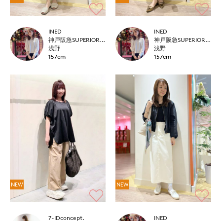
INED
INED
神戸阪急SUPERIORCLOSET
神戸阪急SUPERIORCLOSET
浅野
浅野
157cm
157cm
NEW
NEW
7-IDconcept.
INED