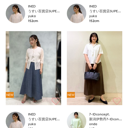
INED
INED
うすい百貨店SUPERIOR CLOSET
うすい百貨店SUPERIOR CLOSET
yuka
yuka
152cm
152cm
NEW
NEW
INED
7-IDconcept.
うすい百貨店SUPERIOR CLOSET
新潟伊勢丹7-IDconcept.
yuka
onda