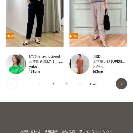
NEW
NEW
I.T.'S. international
INED
上本町近鉄I.T.'S.international
上本町近鉄SUPERIORCLOSET
yuka
とがわ
168cm
163cm
1
2
3
…
1176
お問い合わせ
利用規約
会社概要
プライバシーポリシー