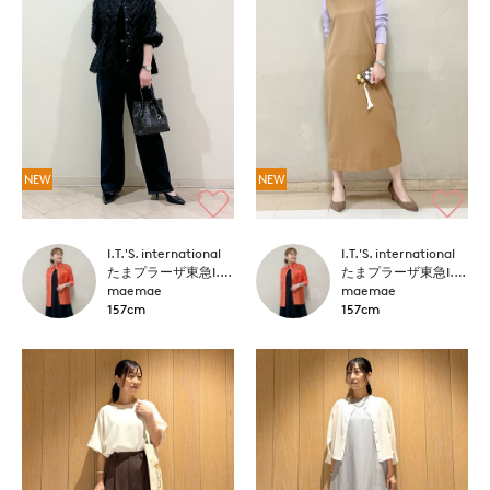
NEW
NEW
I.T.'S. international
I.T.'S. international
たまプラーザ東急I.T.'S.international
たまプラーザ東急I.T.'S.international
maemae
maemae
157cm
157cm