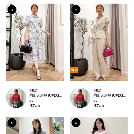
3
4
NEW
INED
INED
岡山天満屋SUPERIORCLOSET
岡山天満屋SUPERIORCLOSET
ao
ao
157cm
157cm
5
6