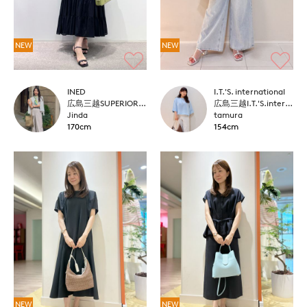
NEW
NEW
INED
I.T.'S. international
広島三越SUPERIORCLOSET
広島三越I.T.'S.international
Jinda
tamura
170cm
154cm
NEW
NEW