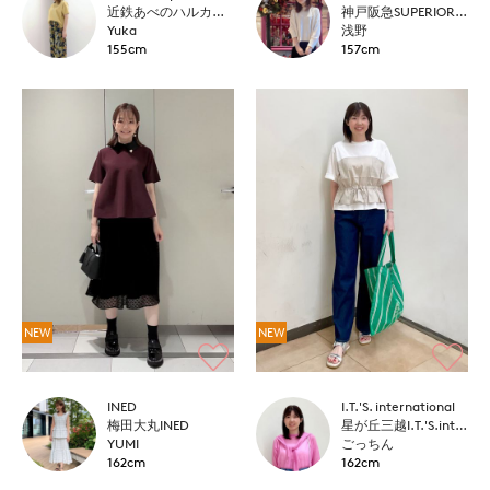
近鉄あべのハルカス7-IDconcept.
神戸阪急SUPERIORCLOSET
Yuka
浅野
155cm
157cm
NEW
NEW
INED
I.T.'S. international
梅田大丸INED
星が丘三越I.T.'S.international
YUMI
ごっちん
162cm
162cm