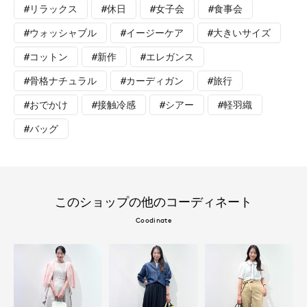
#リラックス
#休日
#女子会
#食事会
#ウォッシャブル
#イージーケア
#大きいサイズ
#コットン
#新作
#エレガンス
#骨格ナチュラル
#カーディガン
#旅行
#おでかけ
#接触冷感
#シアー
#軽羽織
#バッグ
このショップの他のコーディネート
Coodinate