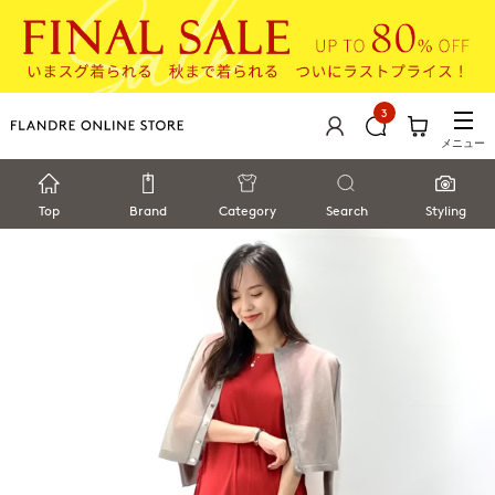
3
メニュー
Top
Brand
Category
Search
Styling