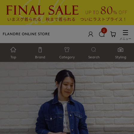
2
メニュー
Top
Brand
Category
Search
Styling