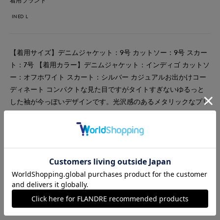
着用ブランド
INED L
【着用サイズ】デニムジャケット：9号 カットソー：9号 スカー
ト：7号 【着用カラー】デニムジャケット：インディゴ カットソ
ー：オフホワイト スカート：シルバー カジュアルお出かけコー
ディネート コンパクトな見た目ですがタイトすぎないゆるっと
した袖が今っぽいデザインです。光沢感のあるメタリックなプリ
ーツスカートを合わせて大人カジュアルスタイルに。
#スカート
#ジャケット
#休日
#女子会
#デート
#大きいサイズ
#デニム
#カジュアル
#フェミニン
#スポーティ
#軽アウター
#骨格ウェーブ
#旅行
#おでかけ
#軽羽織