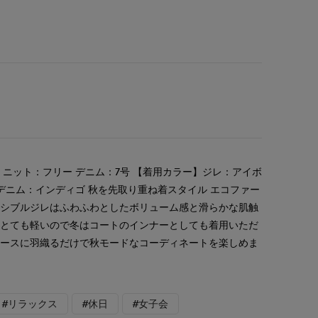
 ニット：フリー デニム：7号 【着用カラー】ジレ：アイボ
 デニム：インディゴ 秋を先取り重ね着スタイル エコファー
ーシブルジレはふわふわとしたボリューム感と滑らかな肌触
もとても軽いので冬はコートのインナーとしても着用いただ
ピースに羽織るだけで秋モードなコーディネートを楽しめま
#リラックス
#休日
#女子会