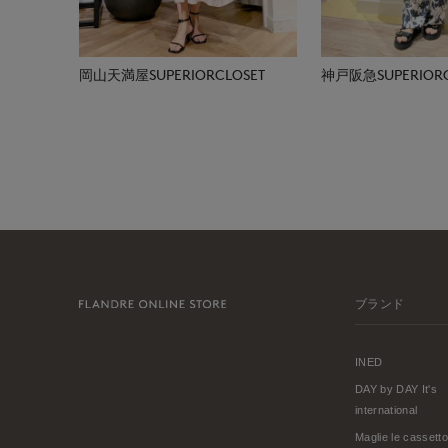
岡山天満屋SUPERIORCLOSET
神戸阪急SUPERIORC
ブランド
INED
DAY by DAY It's
international
Maglie le cassetto