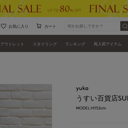
お気に入り
カート
アウトレット
スタイリング
ランキング
再入荷アイテム
yuka
うすい百貨店SUPE
MODEL:H152cm