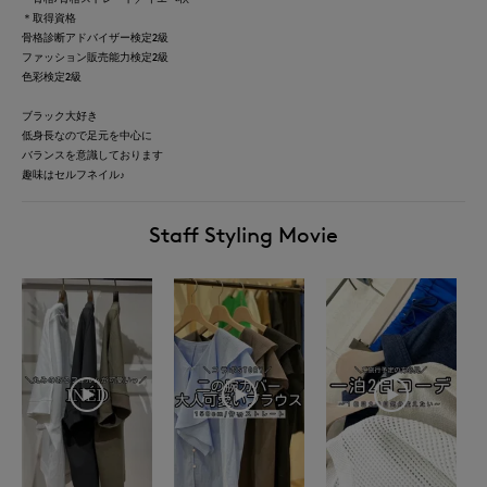
＊取得資格
骨格診断アドバイザー検定2級
ファッション販売能力検定2級
色彩検定2級
ブラック大好き
低身長なので足元を中心に
バランスを意識しております
趣味はセルフネイル♪
Staff Styling Movie