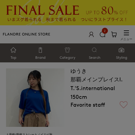
2
メニュー
Top
Brand
Category
Search
Styling
ゆうき
那覇メインプレイスI.
T.'S.international
150cm
Favorite staff
＊骨格/骨格ストレート／イエベ秋