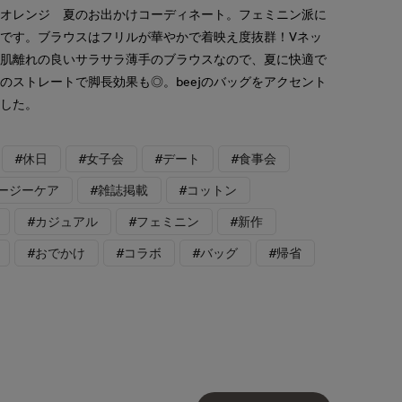
：オレンジ 夏のお出かけコーディネート。フェミニン派に
です。ブラウスはフリルが華やかで着映え度抜群！Vネッ
。肌離れの良いサラサラ薄手のブラウスなので、夏に快適で
のストレートで脚長効果も◎。beejのバッグをアクセント
ました。
#休日
#女子会
#デート
#食事会
イージーケア
#雑誌掲載
#コットン
#カジュアル
#フェミニン
#新作
#おでかけ
#コラボ
#バッグ
#帰省