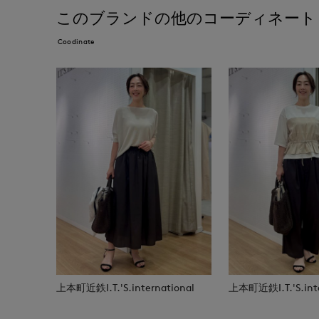
このブランドの他のコーディネート
Coodinate
上本町近鉄I.T.'S.international
上本町近鉄I.T.'S.inte