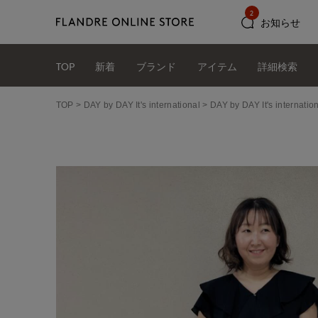
2
お知らせ
TOP
新着
ブランド
アイテム
詳細検索
TOP
DAY by DAY It's international
DAY by DAY It's int