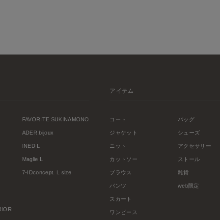
アイテム
FAVORITE SUKINAMONO
コート
バッグ
ADER.bijoux
ジャケット
シューズ
INED L
ニット
アクセサリー
Maglie L
カットソー
ストール
7-IDconcept. L size
ブラウス
雑貨
パンツ
web限定
スカート
ERIOR
ワンピース