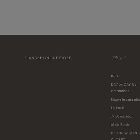
ブランド
INED
DAY by DAY It's
international
Maglie le cassetto
Le Souk
7-IDconcept.
ef-de Black
la veille by SUP
CLOSET