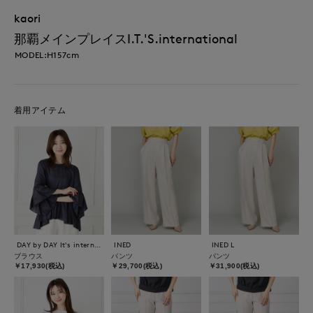
kaori
那覇メインプレイスI.T.'S.international
MODEL:H157cm
着用アイテム
DAY by DAY It's international
INED
INED L
ブラウス
パンツ
パンツ
￥17,930(税込)
￥29,700(税込)
￥31,900(税込)