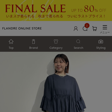
2
メニュー
Top
Brand
Category
Search
Styling