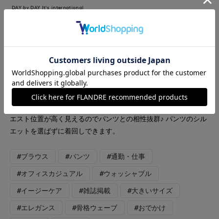
DAY by DAY It's international
INED
INED L
FAVORITE SUKINAMONO
【着用サイズ】ブラウス:フリー パンツ:9号 【着用カラー】ブ
ラウス：ネイビー・オフホワイト パンツ：ベージュ 美脚パン
ツ:グレージュ トップスはコラボSTORYの映えブラウス 。テロン
と光沢があり、テロンと落ちる生地が上品です。 切り替えでウ
エスト位置が高く見えるのでパンツとの相性抜群♪ パンツのシル
エットを選ばずに着回しできます。
#ブラウス
#パンツ
#通勤・仕事
#オフィスカジュアル
#ウォッシャブル
#イージーケア
#雑誌掲載
#大きいサイズ
#エレガンス
#骨格ウェーブ
#おでかけ