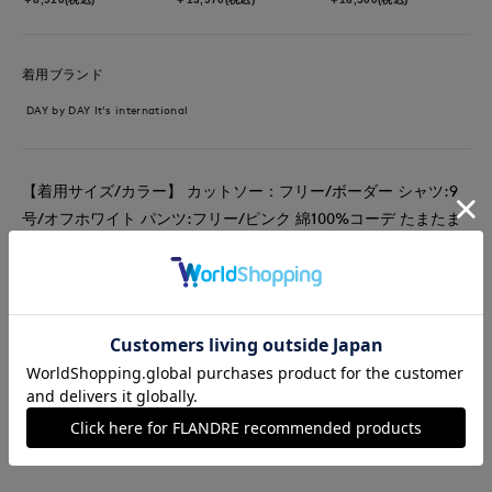
着用ブランド
DAY by DAY It's international
【着用サイズ/カラー】 カットソー：フリー/ボーダー シャツ:9
号/オフホワイト パンツ:フリー/ピンク 綿100%コーデ たまたま
だけど 上から下まで全て綿素材でした。 爽やかなピンクが可愛
いパンツ シャツを肩掛け、腰巻きはアメカジの定番スタイル。
暑さ寒さの調整にも是非取り入れて。
#カットソー
#パンツ
#シャツ
#リラックス
#イージーケア
#コットン
#ボーダー
#カジュアル
#スポーティ