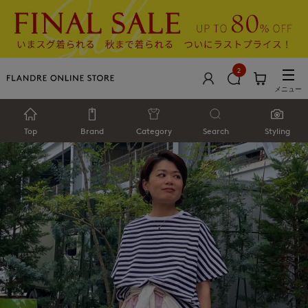
2
メニュー
Top
Brand
Category
Search
Styling