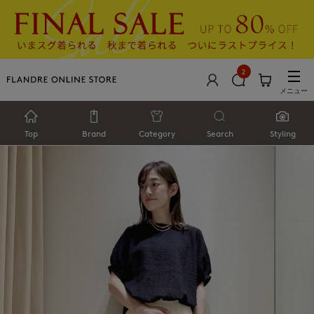
2
メニュー
Top
Brand
Category
Search
Styling