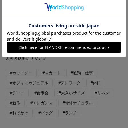
ートスタイリングです。 スカートは麻とレーヨンの柔らかく、
涼し気な生地です。 タイトラインですが、タックが入っている
ので、ヒップラインは少しゆったりめです。右裾のスリットがエ
レガントで、足さばきしやすいです。ウエストは後ろがゴム仕様
で、トップスインもしやすいです。 合わせたカットソーは、表
面がポコポコとしたドライタッチな生地です。ブラウスのような
風合いで、きちんと感があります。 ウエスト周りが少しゆった
り目ですので、お好みで前をインすると、ウエスト位置が高く見
え脚長効果ありです◎
#カットソー
#スカート
#通勤・仕事
#オフィスカジュアル
#テレワーク
#休日
#デート
#食事会
#大きいサイズ
#リネン
#新作
#エレガンス
#骨格ナチュラル
#おでかけ
#バッグ
#ランチ