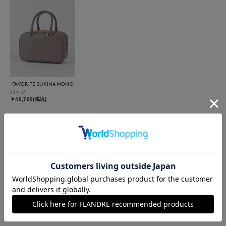
FAVORITE SUKINAMONO
バッグ
￥40,700(税込)
着用ブランド
M Maglie le cassetto
Maglie L
INED
INED L
Maglie le cassetto
FAVORITE SUKINAMONO