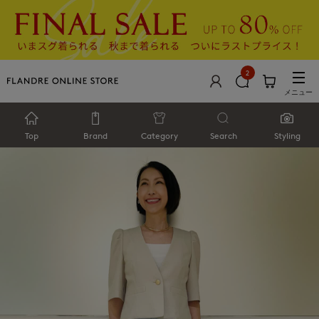
2
メニュー
Top
Brand
Category
Search
Styling