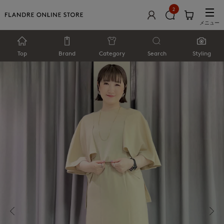
2
メニュー
Top
Brand
Category
Search
Styling