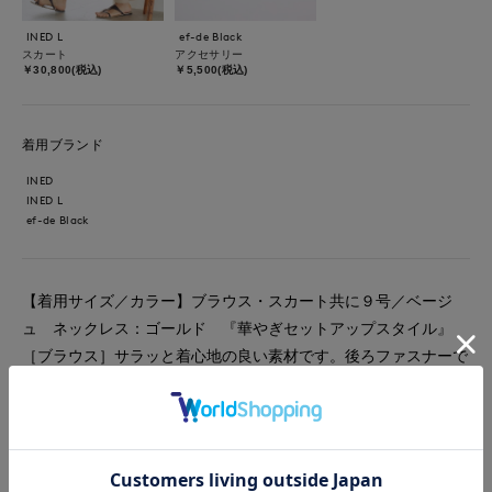
INED L
ef-de Black
スカート
アクセサリー
￥30,800(税込)
￥5,500(税込)
着用ブランド
INED
INED L
ef-de Black
【着用サイズ／カラー】ブラウス・スカート共に９号／ベージ
ュ ネックレス：ゴールド 『華やぎセットアップスタイル』
［ブラウス］サラッと着心地の良い素材です。後ろファスナーで
着脱が楽ちんです。程よくゆとりがあり、９号で無理なく着られ
ました。 ［スカート］ウエストが紐で調節可能な総ゴムになっ
ています。洗えてシワになりにくい素材なので旅行などにもオス
スメです。 ［ネックレス］カットビーズの光沢が華やかなロン