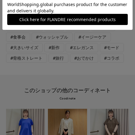
グネックレスです。とても軽くて付けやすかったです。
#スカート
#ブラウス
#セットアップ
#アクセサリー
#休日
#女子会
#デート
#食事会
#ウォッシャブル
#イージーケア
#大きいサイズ
#新作
#エレガンス
#モード
#骨格ストレート
#旅行
#おでかけ
#コラボ
このショップの他のコーディネート
Coodinate