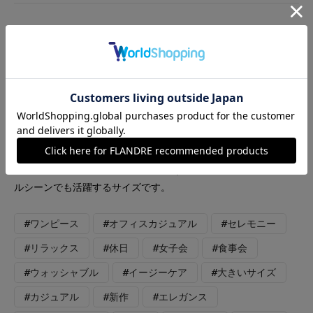
【着用サイズ／カラー】ワンピース：９号・７号／ネイビー バ
ッグ：ピンク 『三尋木さんコラボワンピース 足元・サイズ比
較コーデ』 ［ワンピース］軽くシワになりにくい優秀素材のワ
ンピースです。身幅は余裕があり無理なく着られました。ヒール
を合わせるとお食事などきちんとした印象、フラットなサンダル
だとデイリーな印象になります。写真前半は９号、後半の6枚は
７号を着用しているので、丈感など参考にしてみてください。身
幅は同じですが着丈が10cm違います。 ［バッグ］FAVORITEの
人気シリーズ〈CANDY〉のバッグです。普段使いからフォーマ
ルシーンでも活躍するサイズです。
#ワンピース
#オフィスカジュアル
#セレモニー
#リラックス
#休日
#女子会
#食事会
#ウォッシャブル
#イージーケア
#大きいサイズ
#カジュアル
#新作
#エレガンス