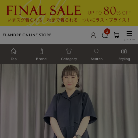
2
メニュー
Top
Brand
Category
Search
Styling