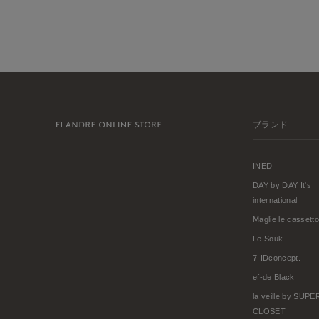
ブランド
INED
DAY by DAY It's
international
Maglie le cassetto
Le Souk
7-IDconcept.
ef-de Black
la veille by SUP
CLOSET