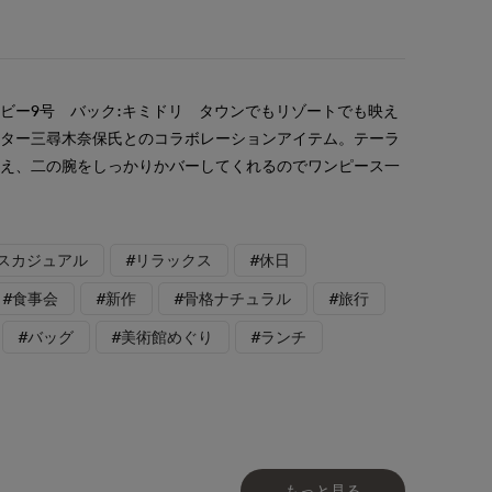
ビー9号 バック:キミドリ タウンでもリゾートでも映え
ィター三尋木奈保氏とのコラボレーションアイテム。テーラ
見え、二の腕をしっかりかバーしてくれるのでワンピース一
スカジュアル
#リラックス
#休日
#食事会
#新作
#骨格ナチュラル
#旅行
#バッグ
#美術館めぐり
#ランチ
もっと見る