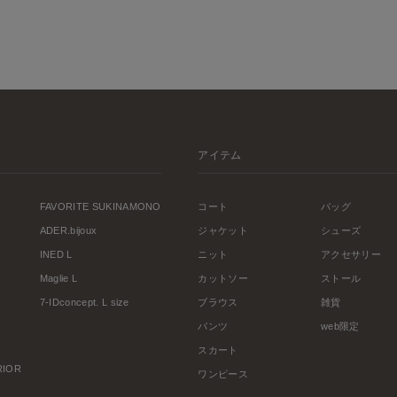
アイテム
FAVORITE SUKINAMONO
コート
バッグ
ADER.bijoux
ジャケット
シューズ
INED L
ニット
アクセサリー
Maglie L
カットソー
ストール
7-IDconcept. L size
ブラウス
雑貨
パンツ
web限定
スカート
ERIOR
ワンピース