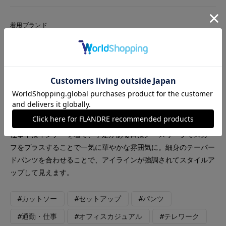
着用ブランド
INED
INED L
FAVORITE SUKINAMONO
【着用アイテム】すべて9号 【着用カラー】ジレ、パンツ:ネイ
ビー カットソー:ホワイト 春まではレイヤードを楽しんだジ
レ。夏になったらノースリーブのスタイリングが楽しめます。お
仕事中はインナーを着て、予定がある日はノースリーブでスカー
フをプラスすることで一気に華やかな雰囲気に。細身のテーパー
ドパンツを合わせることで、アイラインが強調されてスタイルア
ップして見えます。
#カットソー
#セットアップ
#パンツ
#通勤・仕事
#オフィスカジュアル
#テレワーク