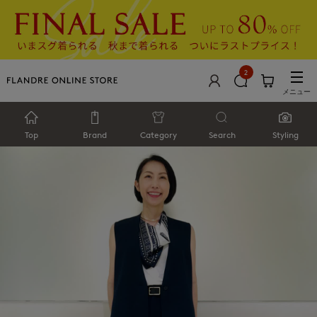
2
メニュー
Top
Brand
Category
Search
Styling