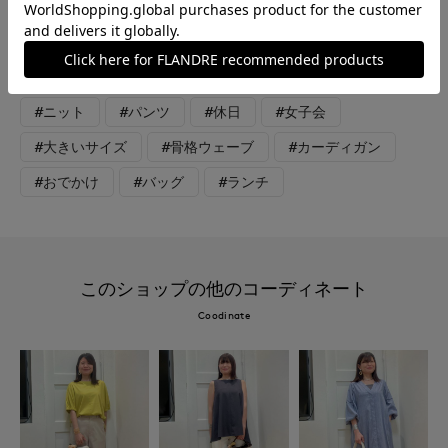
ンツはポンテトルト社の麻ストレッチ素材で履き心地抜群！ワン
タックと太すぎないセミワイドで美シルエットです。 爽やかブ
ルー×アイボリーで大人カジュアルコーデにしました。
#ニット
#パンツ
#休日
#女子会
#大きいサイズ
#骨格ウェーブ
#カーディガン
#おでかけ
#バッグ
#ランチ
このショップの他のコーディネート
Coodinate