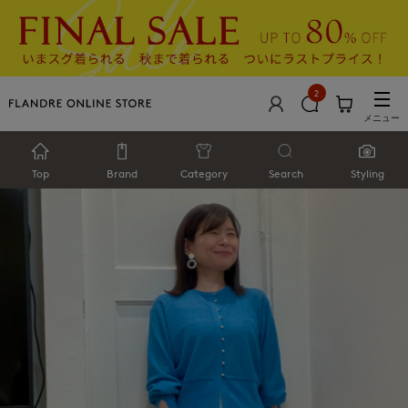
2
メニュー
Top
Brand
Category
Search
Styling