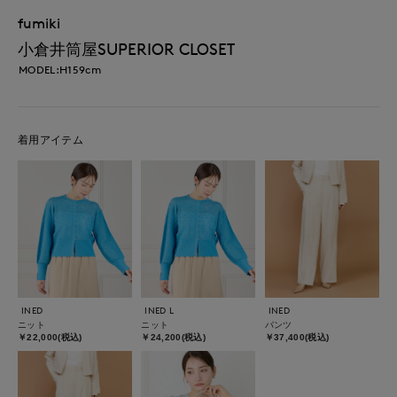
fumiki
小倉井筒屋SUPERIOR CLOSET
MODEL:H159cm
着用アイテム
INED
INED L
INED
ニット
ニット
パンツ
￥22,000(税込)
￥24,200(税込)
￥37,400(税込)