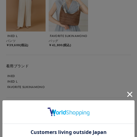
INED L
FAVORITE SUKINAMONO
パンツ
バッグ
￥39,600(税込)
￥41,800(税込)
着用ブランド
INED
INED L
FAVORITE SUKINAMONO
【着用サイズ】全て9号 【着用カラー】カーディガン:ブルー
パンツ:アイボリー 発色がキレイなブルーカーディガン。沢山の
ボタンと袖口のスリット、裾の太めリブで１枚着としても映える
デザイン。凸凹の表面感で涼しく、夏場に快適な素材です。 パ