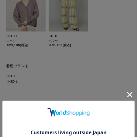
INED L
INED
ニット
パンツ
￥23,100(税込)
￥35,200(税込)
着用ブランド
INED
INED L
【着用サイズ/カラー】ニット：9号/モカチャ カーディガン：9
号/モカチャ パンツ：9号/イエロー チェックパンツが、コーデ
の主役になる明るい印象に。 ブラウン系トップスで色味を落ち
着かせて、バランスよくまとめています。 肩掛けのニットがア
クセントになった、こなれ感のある着こなしです。