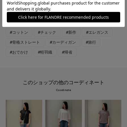
#ニット
#リラックス
#休日
#女子会
#デート
#ウォッシャブル
#イージーケア
#コットン
#チェック
#新作
#エレガンス
#骨格ストレート
#カーディガン
#旅行
#おでかけ
#軽羽織
#帰省
このショップの他のコーディネート
Coodinate