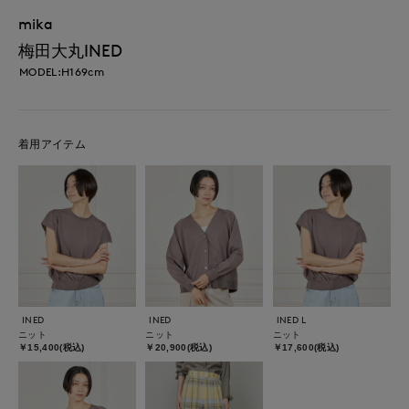
mika
梅田大丸INED
MODEL:H169cm
着用アイテム
INED
INED
INED L
ニット
ニット
ニット
￥15,400(税込)
￥20,900(税込)
￥17,600(税込)