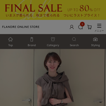
3
メニュー
Top
Brand
Category
Search
Styling