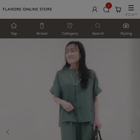
2
メニュー
Top
Brand
Category
Search
Styling