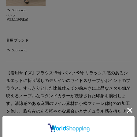
7-IDconcept.
パンツ
￥22,110(税込)
着用ブランド
7-IDconcept.
【着用サイズ】ブラウス:9号 パンツ:9号 リラックス感のあるシ
ルエットに折り返しのデザインのワイドスリーブがポイントのブ
ラウス。すっきりとした比翼仕立ての前あきに上品なメタル釦が
映えるノーブルなスタンドカラーが洗練された印象を演出しま
す。清涼感のある麻調のツイル素材に小松マテーレ(株)のSY加工
を施し、膨らみのある軽やかな風合いとナチュラル感を持たせま
した。シワになりにくイージーケア性もポイントです。同素材の
ワイドシルエットのパンツはウエストはゴム仕様に内側ドロスト
付きでサイズ調整が可能でストレスフリーな穿き心地です。