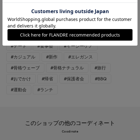
#ブラウス
#セットアップ
#パンツ
#通勤・仕事
#オフィスカジュアル
#セレモニー
#テレワーク
#リラックス
#休日
#女子会
#デート
#食事会
#イージーケア
#カジュアル
#新作
#エレガンス
#骨格ウェーブ
#骨格ナチュラル
#旅行
#おでかけ
#帰省
#保護者会
#BBQ
#運動会
#ランチ
このショップの他のコーディネート
Coodinate