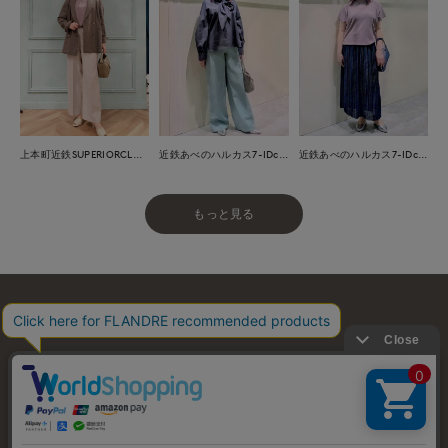
上本町近鉄SUPERIORCLOSET
近鉄あべのハルカス7-IDconcept.
近鉄あべのハルカス7-IDconcept.
もっと見る
お問い合わせ
利用規約
会社概要
プライバシーポリシー
特定商取引・古物営業法に基づく表示
店舗リスト
© FLANDRE CO., LTD.